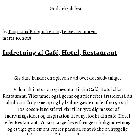
God arbejdslyst…
by
Tanja Lund
Boligindretning
Leave a comment
oktober
marts 10, 2018
15,
Indretning af Café, Hotel, Restaurant
2020
Giv dine kunder en oplevelse ud over det sædvanlige.
Vi har alt i interiør og inventar til din Café, Hotel eller
Restaurant. Vi kommer også gerne og styler efter årstiden så du
altid kan slå dørene op og byde dine gæster indenfor i go stil.
Hos Rosen-lund står vi klar til at give dig masser af
indretningsideer og inspiration til et nyt look i din cafe, Hotel
eller Restaurant. Vi har mange års erfaringer i boligindretning
og et vigtigt element i vores passion er at skabe en hyggelig