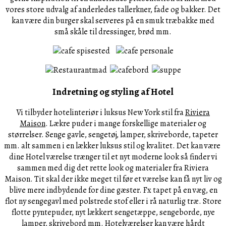
vores store udvalg af anderledes tallerkner, fade og bakker. Det
kan være din burger skal serveres på en smuk træbakke med
små skåle til dressinger, brød mm.
Indretning og styling af Hotel
Vi tilbyder hotelinteriør i luksus New York stil fra
Riviera
Maison
. Lækre puder i mange forskellige materialer og
størrelser. Senge gavle, sengetøj, lamper, skriveborde, tapeter
mm. alt sammen i en lækker luksus stil og kvalitet. Det kan være
dine Hotel værelse trænger til et nyt moderne look så finder vi
sammen med dig det rette look og materialer fra Riviera
Maison. Tit skal der ikke meget til før et værelse kan få nyt liv og
blive mere indbydende for dine gæster. Fx tapet på en væg, en
flot ny sengegavl med polstrede stof eller i rå naturlig træ. Store
flotte pyntepuder, nyt lækkert sengetæppe, sengeborde, nye
lamper, skrivebord mm. Hotelværelser kan være hårdt