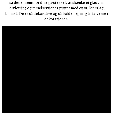
så det er nemt for dine gæster selv at skænke et glas vin.
Servietring og mundserviet er pyntet med en stilk purløg i
blomst. De er så dekorative og så holder jeg mig til farverne i
dekorationen.