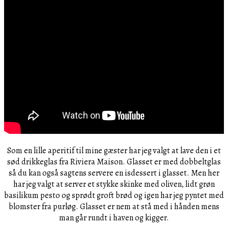
Som en lille aperitif til mine gæster har jeg valgt at lave den i et
sød drikkeglas fra Riviera Maison. Glasset er med dobbeltglas
så du kan også sagtens servere en isdessert i glasset. Men her
har jeg valgt at server et stykke skinke med oliven, lidt grøn
basilikum pesto og sprødt groft brød og igen har jeg pyntet med
blomster fra purløg. Glasset er nem at stå med i hånden mens
man går rundt i haven og kigger.