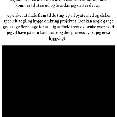
kommer til at se ud og hvordan jeg sætter det op.
Jeg elsker at finde frem til de ting jeg vil pynte med og elsker
specielt at gå og hygge omkring projektet. Det kan nogle gange
godt tage flere dage for at mig at finde frem og tænke over hvad
jeg vil have på min kommode og den process synes jeg er så
hyggeligt…