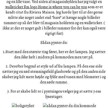
og en lille vase. Ved siden af magasinhylden har jeg valgt en
wallsticker Rm logo Home is where you can be you
som er et
kendt citat fra Riviera Maison. Jeg havde lyst til at der gerne
måtte ske noget andet end “bare” at hænge nogle billeder
rammer op så det blev til magasin holderen og en wallsticker. (
ikke at der er noget galt i billeder rammer for det kan også være
rigtigt fint)
Sådan pynter du:
1.Start med den største ting først, her er det lampen. Jeg sætter
den ikke helt i midten på kommoden men tæt på.
2. Derefter begynd at style ud af fra lampen. På den ene side
sætter jeg en sød stemningsfuld glasbowle og på den anden side
skaber jeg lidt mere højde og fylde med vasen med blomster i og
den søde ramme.
3. For at skabe lidt ro i pyntningen vælger jeg at sætte 3 ens
lysestager.