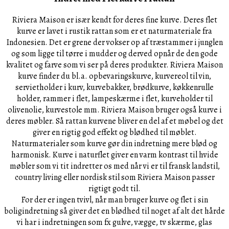
Riviera Maison er især kendt for deres fine kurve. Deres flet
kurve er lavet i rustik rattan som er et naturmateriale fra
Indonesien. Det er grene der vokser op af træstammer i junglen
og som ligge til tørre i mudder og derved opnår de den gode
kvalitet og farve som vi ser på deres produkter. Riviera Maison
kurve finder du bl.a. opbevaringskurve, kurvereol til vin,
servietholder i kurv, kurvebakker, brødkurve, køkkenrulle
holder, rammer i flet, lampeskærme i flet, kurveholder til
olivenolie, kurvestole mm. Riviera Maison bruger også kurve i
deres møbler. Så rattan kurvene bliver en del af et møbel og det
giver en rigtig god effekt og blødhed til møblet.
Naturmaterialer som kurve gør din indretning mere blød og
harmonisk. Kurve i naturflet giver en varm kontrast til hvide
møbler som vi tit indretter os med når vi er til fransk landstil,
country living eller nordisk stil som Riviera Maison passer
rigtigt godt til.
For der er ingen tvivl, når man bruger kurve og flet i sin
boligindretning så giver det en blødhed til noget af alt det hårde
vi har i indretningen som fx gulve, vægge, tv skærme, glas