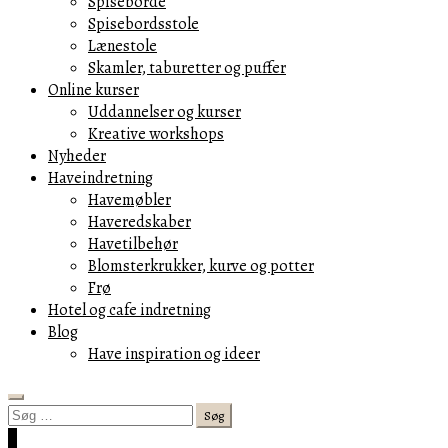
Spiseborde
Spisebordsstole
Lænestole
Skamler, taburetter og puffer
Online kurser
Uddannelser og kurser
Kreative workshops
Nyheder
Haveindretning
Havemøbler
Haveredskaber
Havetilbehør
Blomsterkrukker, kurve og potter
Frø
Hotel og cafe indretning
Blog
Have inspiration og ideer
Search
Søg
efter:
Cart
0