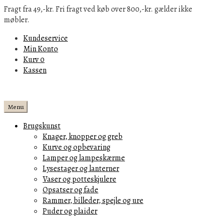
Fragt fra 49,-kr. Fri fragt ved køb over 800,-kr. gælder ikke
møbler.
Kundeservice
Min Konto
Kurv
0
Kassen
Menu
Brugskunst
Knager, knopper og greb
Kurve og opbevaring
Lamper og lampeskærme
Lysestager og lanterner
Vaser og potteskjulere
Opsatser og fade
Rammer, billeder, spejle og ure
Puder og plaider