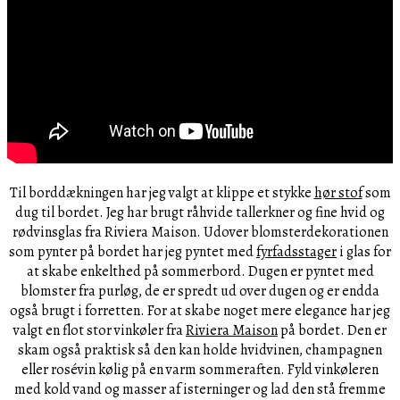
Til borddækningen har jeg valgt at klippe et stykke
hør stof
som
dug til bordet. Jeg har brugt råhvide tallerkner og fine hvid og
rødvinsglas fra Riviera Maison. Udover blomsterdekorationen
som pynter på bordet har jeg pyntet med
fyrfadsstager
i glas for
at skabe enkelthed på sommerbord. Dugen er pyntet med
blomster fra purløg, de er spredt ud over dugen og er endda
også brugt i forretten. For at skabe noget mere elegance har jeg
valgt en flot stor vinkøler fra
Riviera Maison
på bordet. Den er
skam også praktisk så den kan holde hvidvinen, champagnen
eller rosévin kølig på en varm sommeraften. Fyld vinkøleren
med kold vand og masser af isterninger og lad den stå fremme