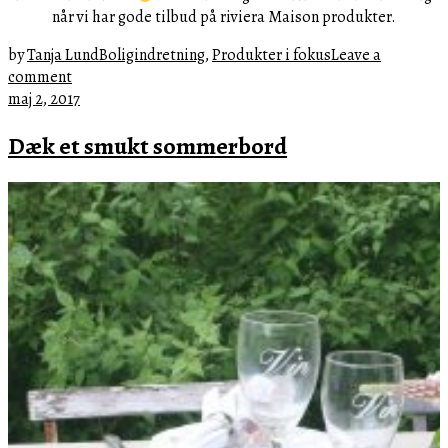
når vi har gode tilbud på riviera Maison produkter.
by
Tanja Lund
Boligindretning
,
Produkter i fokus
Leave a
comment
juni
maj 2, 2017
2,
Dæk et smukt sommerbord
2017