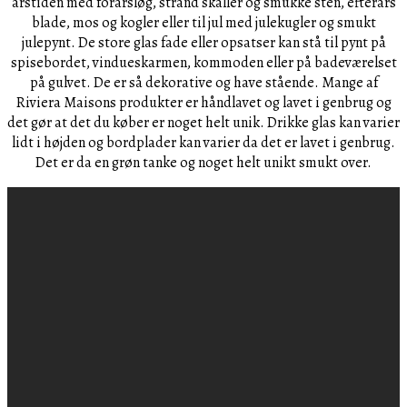
årstiden med forårsløg, strand skaller og smukke sten, efterårs
blade, mos og kogler eller til jul med julekugler og smukt
julepynt. De store glas fade eller opsatser kan stå til pynt på
spisebordet, vindueskarmen, kommoden eller på badeværelset
på gulvet. De er så dekorative og have stående. Mange af
Riviera Maisons produkter er håndlavet og lavet i genbrug og
det gør at det du køber er noget helt unik. Drikke glas kan varier
lidt i højden og bordplader kan varier da det er lavet i genbrug.
Det er da en grøn tanke og noget helt unikt smukt over.