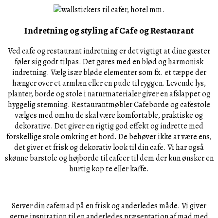
Indretning og styling af Cafe og Restaurant
Ved cafe og restaurant indretning er det vigtigt at dine gæster
føler sig godt tilpas. Det gøres med en blød og harmonisk
indretning. Vælg især bløde elementer som fx. et tæppe der
hænger over et armlæn eller en pude til ryggen. Levende lys,
planter, borde og stole i naturmaterialer giver en afslappet og
hyggelig stemning. Restaurantmøbler Cafeborde og cafestole
vælges med omhu de skal være komfortable, praktiske og
dekorative. Det giver en rigtig god effekt og indrette med
forskellige stole omkring et bord. De behøver ikke at være ens,
det giver et frisk og dekorativ look til din cafe. Vi har også
skønne barstole og højborde til cafeer til dem der kun ønsker en
hurtig kop te eller kaffe.
Server din cafemad på en frisk og anderledes måde. Vi giver
gerne inspiration til en anderledes præsentation af mad med