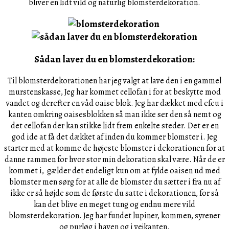
bliver en lidt vild og naturlig blomsterdekoration.
Sådan laver du en blomsterdekoration:
Til blomsterdekorationen har jeg valgt at lave den i en gammel
murstenskasse, Jeg har kommet cellofan i for at beskytte mod
vandet og derefter en våd oaise blok. Jeg har dækket med efeu i
kanten omkring oaisesblokken så man ikke ser den så nemt og
det cellofan der kan stikke lidt frem enkelte steder. Det er en
god ide at få det dækket af inden du kommer blomster i. Jeg
starter med at komme de højeste blomster i dekorationen for at
danne rammen for hvor stor min dekoration skal være. Når de er
kommet i, gælder det endeligt kun om at fylde oaisen ud med
blomster men sørg for at alle de blomster du sætter i fra nu af
ikke er så højde som de første du satte i dekorationen, for så
kan det blive en meget tung og endnu mere vild
blomsterdekoration. Jeg har fundet lupiner, kommen, syrener
og purløg i haven og i vejkanten.