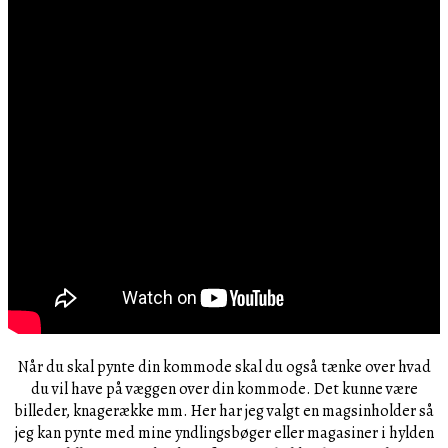
Når du skal pynte din kommode skal du også tænke over hvad
du vil have på væggen over din kommode. Det kunne være
billeder, knagerække mm. Her har jeg valgt en magsinholder så
jeg kan pynte med mine yndlingsbøger eller magasiner i hylden