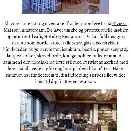
Alt vores interiør og inventar er fra det populære firma
Riviera
Maison
i Amsterdam. De laver unikke og professionelle møbler
og interiør til cafe, Hotel og Restaurant. Vi kan fuld designe,
dvs. alt som borde, stole, tallerkner, glas, viskestykker,
håndklæder, duge, servietter, isenkram, bestik, puder, sengetøj,
lamper, sofaer, skriveborde, loungemøbler, billeder mm. Alt
sammen i den nordiske og lette stil med et twist af nærhed med
deres håndlavede møbler og bordplader i bl.a. rå træ. Når vi
sammen har fundet frem til din indretning særbestiller vi det
hjem til dig fra Riviera Maison.