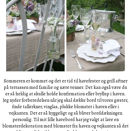
Sommeren er kommet og det er tid til havefester og grill aftner
på terrassen med familie og nære venner. Det kan også være du
er så heldig at skulle holde konfirmation eller bryllup i haven.
Jeg nyder forberedelsen når jeg skal dække bord til vores gæster,
finde tallerkner, vinglas, plukke blomster i haven eller i
vejkanten. Det er så hyggeligt og så bliver borddækningen
personlig. Til mit lille havebord har jeg valgt at lave en
blomsterdekoration med blomster fra haven og vejkanten så det