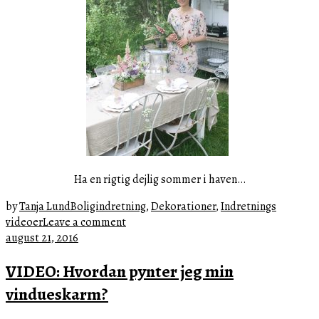
Ha en rigtig dejlig sommer i haven…
by
Tanja Lund
Boligindretning
,
Dekorationer
,
Indretnings
videoer
Leave a comment
september
august 21, 2016
2,
VIDEO: Hvordan pynter jeg min
2016
vindueskarm?