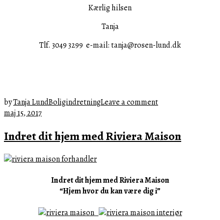
Kærlig hilsen
Tanja
Tlf. 3049 3299 e-mail: tanja@rosen-lund.dk
by
Tanja Lund
Boligindretning
Leave a comment
november
maj 15, 2017
27,
Indret dit hjem med Riviera Maison
2017
Indret dit hjem med Riviera Maison
“Hjem hvor du kan være dig i”