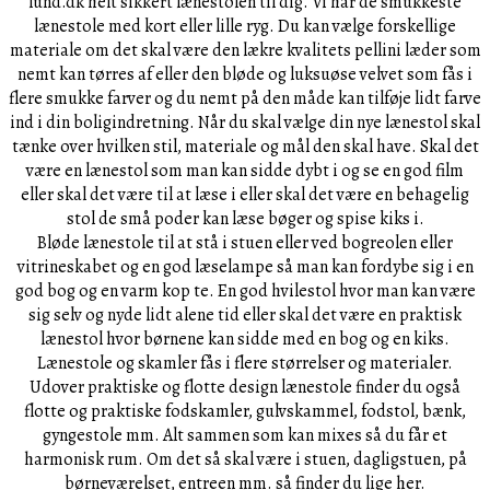
lund.dk helt sikkert lænestolen til dig. Vi har de smukkeste
lænestole med kort eller lille ryg. Du kan vælge forskellige
materiale om det skal være den lækre kvalitets pellini læder som
nemt kan tørres af eller den bløde og luksuøse velvet som fås i
flere smukke farver og du nemt på den måde kan tilføje lidt farve
ind i din boligindretning. Når du skal vælge din nye lænestol skal
tænke over hvilken stil, materiale og mål den skal have. Skal det
være en lænestol som man kan sidde dybt i og se en god film
eller skal det være til at læse i eller skal det være en behagelig
stol de små poder kan læse bøger og spise kiks i.
Bløde lænestole til at stå i stuen eller ved bogreolen eller
vitrineskabet og en god læselampe så man kan fordybe sig i en
god bog og en varm kop te. En god hvilestol hvor man kan være
sig selv og nyde lidt alene tid eller skal det være en praktisk
lænestol hvor børnene kan sidde med en bog og en kiks.
Lænestole og skamler fås i flere størrelser og materialer.
Udover praktiske og flotte design lænestole finder du også
flotte og praktiske fodskamler, gulvskammel, fodstol, bænk,
gyngestole mm. Alt sammen som kan mixes så du får et
harmonisk rum. Om det så skal være i stuen, dagligstuen, på
børneværelset, entreen mm. så finder du lige her.