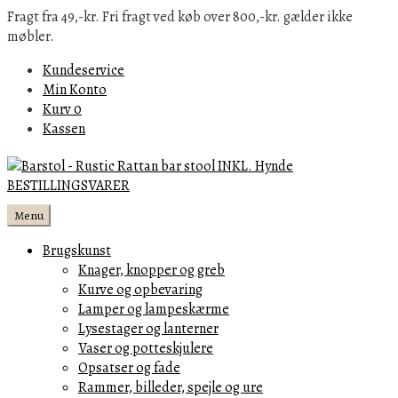
Fragt fra 49,-kr. Fri fragt ved køb over 800,-kr. gælder ikke
møbler.
Kundeservice
Min Konto
Kurv
0
Kassen
Menu
Brugskunst
Knager, knopper og greb
Kurve og opbevaring
Lamper og lampeskærme
Lysestager og lanterner
Vaser og potteskjulere
Opsatser og fade
Rammer, billeder, spejle og ure