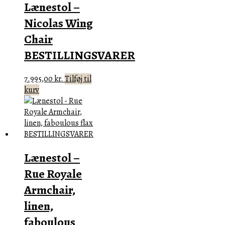
Lænestol –
Nicolas Wing
Chair
BESTILLINGSVARER
7.995,00
kr.
Tilføj til
kurv
Lænestol –
Rue Royale
Armchair,
linen,
faboulous