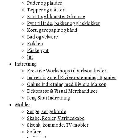
Puder og plaider
Tæpper og måtter
Kunstige blomster & kranse
Pynt til fade, bakker og glasklokker
Kort, gavepapir og bånd
Bad og velvære
Køkken
Påskepynt
Jul
Indretning
Kreative Workshops til Virksomheder
Indretning med Riviera-stemning i Spanien
Online Indretning med Riviera Maison
Dekoratør & Visual Merchandiser
Feng Shui Indretning
Møbler
Senge, sengeborde
Skabe, Reoler, Vitrineskabe
Skænk, kommode, TV-møbler
Sofaer