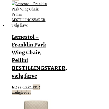
Lænestol –
Franklin Park
Wing Chair,
Pellini
BESTILLINGSVARER,
vælg farve
14.199,00
kr.
Vælg
Dette
muligheder
vare
har
flere