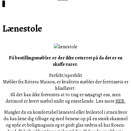
efter:
Cart
0
Lænestole
På bestillingsmøbler er der ikke returret på da det er en
skaffe varer.
Perfekt/uperfekt
Møbler fra Riviera Maison, er kvalitets møbler der fortrinsvis er
håndlavet.
Så det kan ikke forventes at to ting er nøjagtigt ens, men
derimod er hvert møbel unikt og enestående. Læs mere
HER:
Mangler du en komfortabel lænestol eller hvilestol i stuen hvor
du kan læne dig tilbage og med benene op på en smuk skammel
og nyde et boligmagasin og et godt glas rødvin så har Rosen-