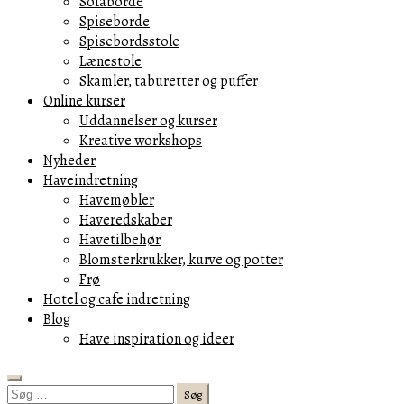
Sofaborde
Spiseborde
Spisebordsstole
Lænestole
Skamler, taburetter og puffer
Online kurser
Uddannelser og kurser
Kreative workshops
Nyheder
Haveindretning
Havemøbler
Haveredskaber
Havetilbehør
Blomsterkrukker, kurve og potter
Frø
Hotel og cafe indretning
Blog
Have inspiration og ideer
Search
Søg