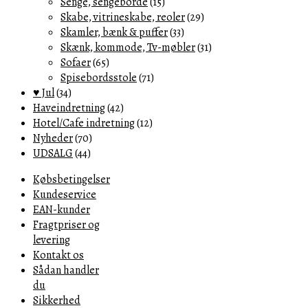
Senge, sengeborde
(15)
Skabe, vitrineskabe, reoler
(29)
Skamler, bænk & puffer
(33)
Skænk, kommode, Tv-møbler
(31)
Sofaer
(65)
Spisebordsstole
(71)
♥ Jul
(34)
Haveindretning
(42)
Hotel/Cafe indretning
(12)
Nyheder
(70)
UDSALG
(44)
Købsbetingelser
Kundeservice
EAN-kunder
Fragtpriser og
levering
Kontakt os
Sådan handler
du
Sikkerhed