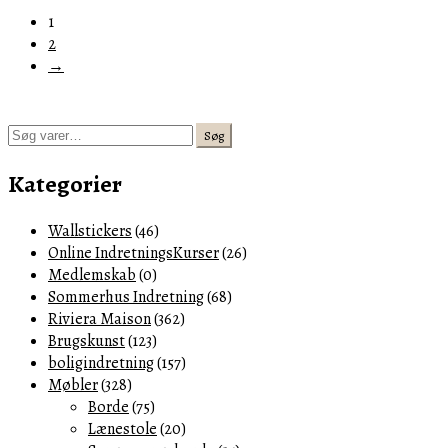
1
2
→
Søg
Søg
efter:
Kategorier
Wallstickers
(46)
Online IndretningsKurser
(26)
Medlemskab
(0)
Sommerhus Indretning
(68)
Riviera Maison
(362)
Brugskunst
(123)
boligindretning
(157)
Møbler
(328)
Borde
(75)
Lænestole
(20)