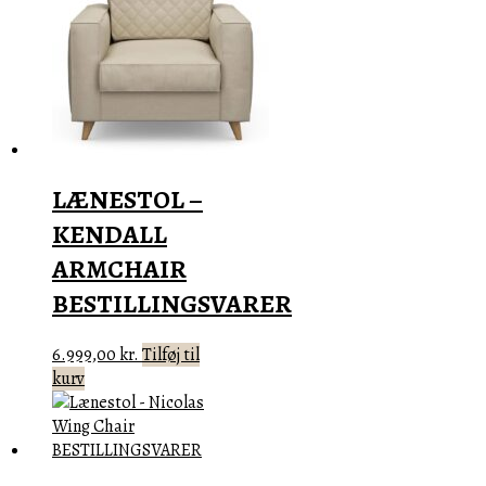
varianter.
Mulighederne
kan
vælges
på
varesiden
LÆNESTOL –
KENDALL
ARMCHAIR
BESTILLINGSVARER
6.999,00
kr.
Tilføj til
kurv