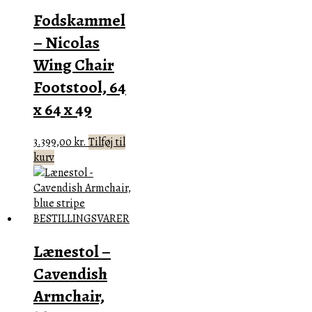
Fodskammel
– Nicolas
Wing Chair
Footstool, 64
x 64 x 49
3.399,00
kr.
Tilføj til
kurv
Lænestol –
Cavendish
Armchair,