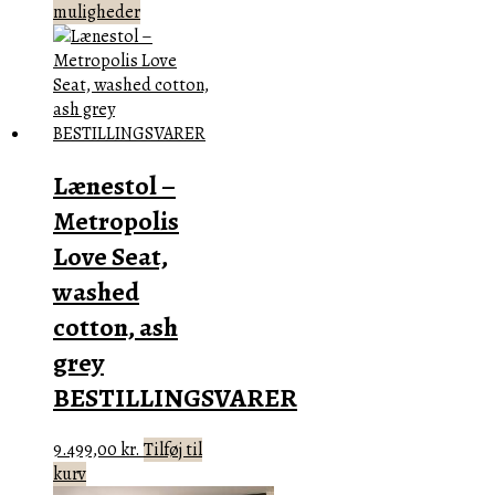
Dette
muligheder
vare
har
flere
varianter.
Mulighederne
kan
Lænestol –
vælges
på
Metropolis
varesiden
Love Seat,
washed
cotton, ash
grey
BESTILLINGSVARER
9.499,00
kr.
Tilføj til
kurv