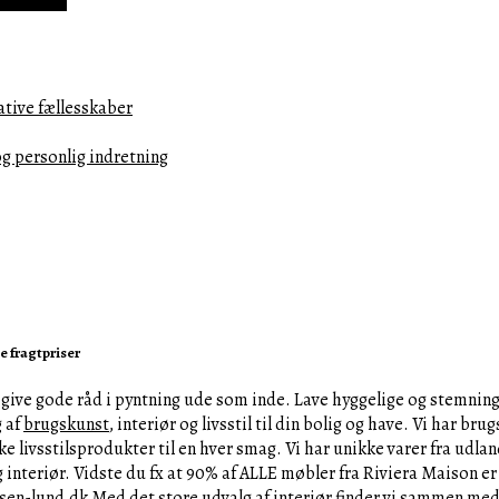
ative fællesskaber
og personlig indretning
e fragtpriser
og give gode råd i pyntning ude som inde. Lave hyggelige og stemnin
 af
brugskunst
, interiør og livsstil til din bolig og have. Vi har br
ke livsstilsprodukter til en hver smag. Vi har unikke varer fra ud
nteriør. Vidste du fx at 90% af ALLE møbler fra Riviera Maison er 
en-lund.dk Med det store udvalg af interiør finder vi sammen med di