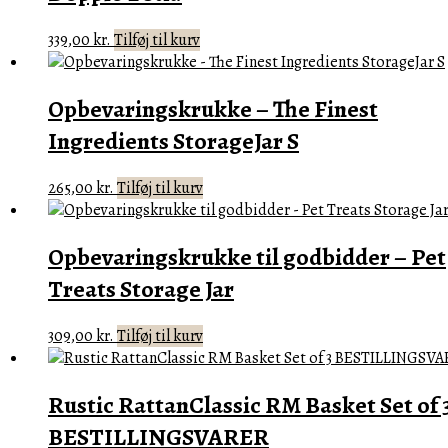
339,00
kr.
Tilføj til kurv
Opbevaringskrukke – The Finest
Ingredients StorageJar S
265,00
kr.
Tilføj til kurv
Opbevaringskrukke til godbidder – Pet
Treats Storage Jar
309,00
kr.
Tilføj til kurv
Rustic RattanClassic RM Basket Set of 
BESTILLINGSVARER