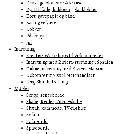
Kunstige blomster & kranse
Pynt til fade, bakker og glasklokker
Kort, gavepapir og bånd
Bad og velvære
Køkken
Påskepynt
Jul
Indretning
Kreative Workshops til Virksomheder
Indretning med Riviera-stemning i Spanien
Online Indretning med Riviera Maison
Dekoratør & Visual Merchandiser
Feng Shui Indretning
Møbler
Senge, sengeborde
Skabe, Reoler, Vitrineskabe
Skænk, kommode, TV-møbler
Sofaer
Sofaborde
Spiseborde