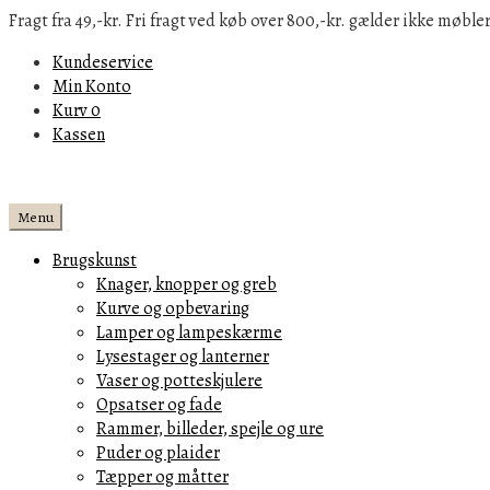
Fragt fra 49,-kr. Fri fragt ved køb over 800,-kr. gælder ikke møbler
Kundeservice
Min Konto
Kurv
0
Kassen
Menu
Brugskunst
Knager, knopper og greb
Kurve og opbevaring
Lamper og lampeskærme
Lysestager og lanterner
Vaser og potteskjulere
Opsatser og fade
Rammer, billeder, spejle og ure
Puder og plaider
Tæpper og måtter