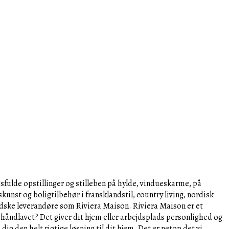
gsfulde opstillinger og stilleben på hylde, vindueskarme, på
ugskunst og boligtilbehør i fransklandstil, country living, nordisk
landske leverandøre som Riviera Maison. Riviera Maison er et
håndlavet? Det giver dit hjem eller arbejdsplads personlighed og
g den helt rigtige løsning til dit hjem. Det er netop det vi