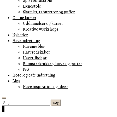
Spisebordsstole
Lænestole
Skamler, taburetter og puffer
Online kurser
Uddannelser og kurser
Kreative workshops
Nyheder
Haveindretning
Havemøbler
Haveredskaber
Havetilbehør
Blomsterkrukker, kurve og potter
Frø
Hotel og cafe indretning
Blog
Have inspiration og ideer
Search
Søg
efter:
Cart
0