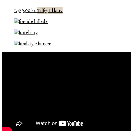
1.789,00
kr.
Tilføj til kurv