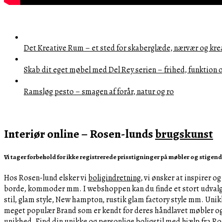
Det Kreative Rum – et sted for skaberglæde, nærvær og kre
Skab dit eget møbel med Del Rey serien – frihed, funktion 
Ramsløg pesto – smagen af forår, natur og ro
Interiør online – Rosen-lunds
brugskunst
Vi tager forbehold for ikke registrerede prisstigninger på møbler og stigend
Hos Rosen-lund elsker vi
boligindretning
, vi ønsker at inspirer 
borde, kommoder mm. I webshoppen kan du finde et stort udvalg
stil, glam style, New hampton, rustik glam factory style mm. Unik
meget populær Brand som er kendt for deres håndlavet møbler og i
unikhed. Find din unikke og personlige boligstil med hjælp fra Ros