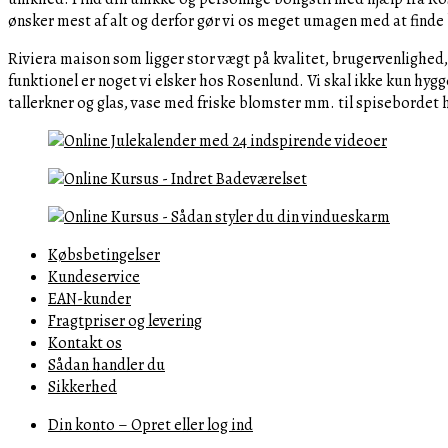
ønsker mest af alt og derfor gør vi os meget umagen med at finde
Riviera maison som ligger stor vægt på kvalitet, brugervenlighed
funktionel er noget vi elsker hos Rosenlund. Vi skal ikke kun hy
tallerkner og glas, vase med friske blomster mm. til spisebordet 
Købsbetingelser
Kundeservice
EAN-kunder
Fragtpriser og levering
Kontakt os
Sådan handler du
Sikkerhed
Din konto – Opret eller log ind