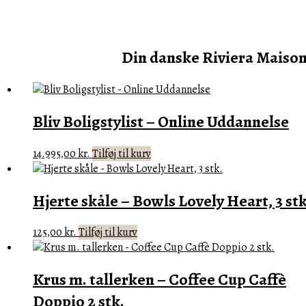
Forside
Din danske Riviera Maison
Bliv Boligstylist – Online Uddannelse
14.995,00
kr.
Tilføj til kurv
Hjerte skåle – Bowls Lovely Heart, 3 stk
125,00
kr.
Tilføj til kurv
Krus m. tallerken – Coffee Cup Caffè
Doppio 2 stk.