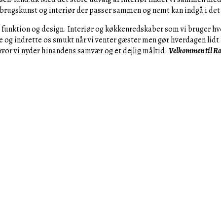
 brugskunst og interiør der passer sammen og nemt kan indgå i det 
, funktion og design. Interiør og køkkenredskaber som vi bruger hv
gge og indrette os smukt når vi venter gæster men gør hverdagen li
hvor vi nyder hinandens samvær og et dejlig måltid.
Velkommen til Ro