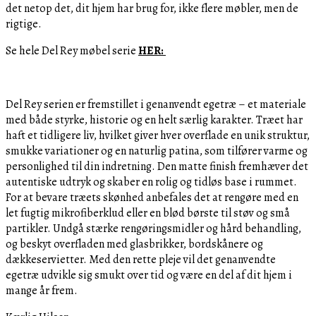
det netop det, dit hjem har brug for, ikke flere møbler, men de
rigtige.
Se hele Del Rey møbel serie
HER:
Del Rey serien er fremstillet i genanvendt egetræ – et materiale
med både styrke, historie og en helt særlig karakter. Træet har
haft et tidligere liv, hvilket giver hver overflade en unik struktur,
smukke variationer og en naturlig patina, som tilfører varme og
personlighed til din indretning. Den matte finish fremhæver det
autentiske udtryk og skaber en rolig og tidløs base i rummet.
For at bevare træets skønhed anbefales det at rengøre med en
let fugtig mikrofiberklud eller en blød børste til støv og små
partikler. Undgå stærke rengøringsmidler og hård behandling,
og beskyt overfladen med glasbrikker, bordskånere og
dækkeservietter. Med den rette pleje vil det genanvendte
egetræ udvikle sig smukt over tid og være en del af dit hjem i
mange år frem.