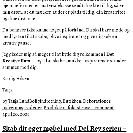
hjemmefra med en materialekasse sendt direkte til dig, så er
min drøm, at du mærker, at der er plads til dig, din kreativitet
og dine drømme.
Du behøver ikke kunne noget på forhånd. Du skal bare møde op
med lysten til at skabe, blive inspireret og give dig selv en
kreativ pause.
Jeg glæder mig så meget til at byde dig velkommen i
Det
Kreative Rum
— og til at skabe smukke, inspirerende stunder
sammen med dig.
Kærlig Hilsen
Tanja
by
Tanja Lund
Boligindretning
,
Butikken
,
Dekorationer
,
Indretnings videoer
,
Produkter i fokus
Leave a comment
april
april 20, 2026
20,
Skab dit eget møbel med Del Rey serien –
2026