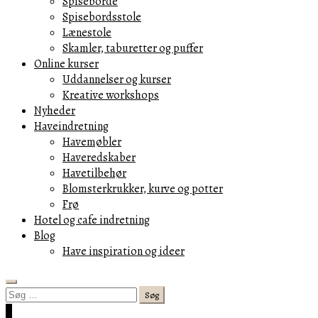
Spiseborde
Spisebordsstole
Lænestole
Skamler, taburetter og puffer
Online kurser
Uddannelser og kurser
Kreative workshops
Nyheder
Haveindretning
Havemøbler
Haveredskaber
Havetilbehør
Blomsterkrukker, kurve og potter
Frø
Hotel og cafe indretning
Blog
Have inspiration og ideer
Search
Søg
efter:
Cart
0