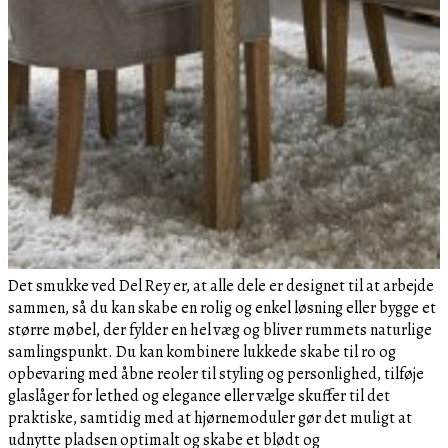
Det smukke ved Del Rey er, at alle dele er designet til at arbejde
sammen, så du kan skabe en rolig og enkel løsning eller bygge et
større møbel, der fylder en hel væg og bliver rummets naturlige
samlingspunkt. Du kan kombinere lukkede skabe til ro og
opbevaring med åbne reoler til styling og personlighed, tilføje
glaslåger for lethed og elegance eller vælge skuffer til det
praktiske, samtidig med at hjørnemoduler gør det muligt at
udnytte pladsen optimalt og skabe et blødt og