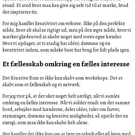
stund. Et sted hvor man kan give sig selv tid til at mærke, hvad
der inspirerer én.
For mig handler kreativitet om velvære. Ikke på den perfekte
måde, hvor alt skal se rigtigt ud, men på den ægte måde, hvor vi
mærker glæden ved at skabe noget med vores egne hænder.
Hvor vi opdager, at vi stadig har idéer, drømme og en
kreativitet indeni, som måske bare har brug for lidt plads igen.
Et fællesskab omkring en fælles interesse
Det Kreative Rum er ikke kun skabt som workshops. Det er
skabt som et fællesskab og et netværk.
For jeg tror på, at der sker noget helt særligt, når vi samles
omkring en fælles interesse. Når vi sidder rundt om det samme
bord, arbejder med hænderne, deler idéer, taler om farver,
stemninger, drømme og kreative muligheder, så opstår der en
energi, som man ikke kan skabe helt alene.
Her handler det ikke kun om at lære en teknik eller gå hjem med