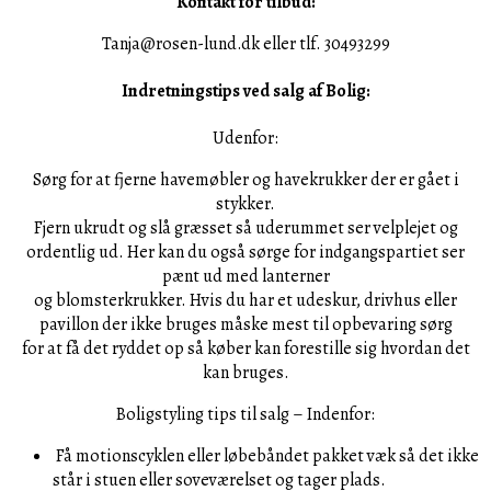
Kontakt for tilbud:
Tanja@rosen-lund.dk eller tlf. 30493299
Indretningstips ved salg af Bolig:
Udenfor:
Sørg for at fjerne havemøbler og havekrukker der er gået i
stykker.
Fjern ukrudt og slå græsset så uderummet ser velplejet og
ordentlig ud. Her kan du også sørge for indgangspartiet ser
pænt ud med lanterner
og blomsterkrukker. Hvis du har et udeskur, drivhus eller
pavillon der ikke bruges måske mest til opbevaring sørg
for at få det ryddet op så køber kan forestille sig hvordan det
kan bruges.
Boligstyling tips til salg – Indenfor:
Få motionscyklen eller løbebåndet pakket væk så det ikke
står i stuen eller soveværelset og tager plads.