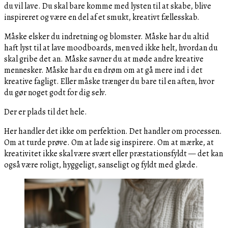
du vil lave. Du skal bare komme med lysten til at skabe, blive
inspireret og være en del af et smukt, kreativt fællesskab.
Måske elsker du indretning og blomster. Måske har du altid
haft lyst til at lave moodboards, men ved ikke helt, hvordan du
skal gribe det an. Måske savner du at møde andre kreative
mennesker. Måske har du en drøm om at gå mere ind i det
kreative fagligt. Eller måske trænger du bare til en aften, hvor
du gør noget godt for dig selv.
Der er plads til det hele.
Her handler det ikke om perfektion. Det handler om processen.
Om at turde prøve. Om at lade sig inspirere. Om at mærke, at
kreativitet ikke skal være svært eller præstationsfyldt — det kan
også være roligt, hyggeligt, sanseligt og fyldt med glæde.