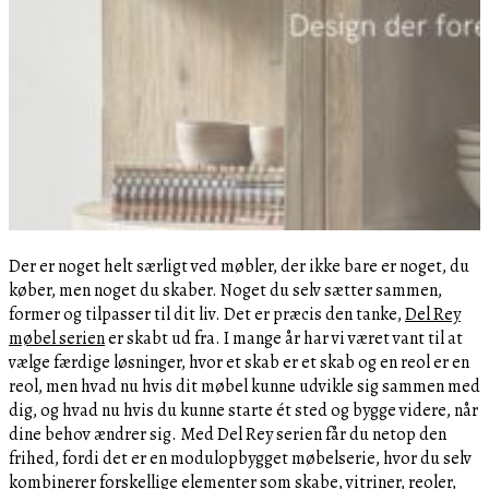
Der er noget helt særligt ved møbler, der ikke bare er noget, du
køber, men noget du skaber. Noget du selv sætter sammen,
former og tilpasser til dit liv. Det er præcis den tanke,
Del Rey
møbel serien
er skabt ud fra. I mange år har vi været vant til at
vælge færdige løsninger, hvor et skab er et skab og en reol er en
reol, men hvad nu hvis dit møbel kunne udvikle sig sammen med
dig, og hvad nu hvis du kunne starte ét sted og bygge videre, når
dine behov ændrer sig. Med Del Rey serien får du netop den
frihed, fordi det er en modulopbygget møbelserie, hvor du selv
kombinerer forskellige elementer som skabe, vitriner, reoler,