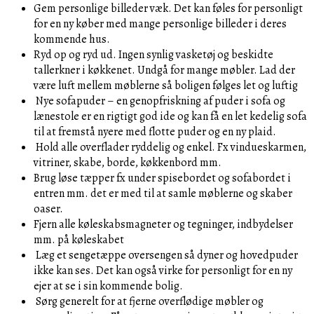
Gem personlige billeder væk. Det kan føles for personligt
for en ny køber med mange personlige billeder i deres
kommende hus.
Ryd op og ryd ud. Ingen synlig vasketøj og beskidte
tallerkner i køkkenet. Undgå for mange møbler. Lad der
være luft mellem møblerne så boligen følges let og luftig
Nye sofapuder – en genopfriskning af puder i sofa og
lænestole er en rigtigt god ide og kan få en let kedelig sofa
til at fremstå nyere med flotte puder og en ny plaid.
Hold alle overflader ryddelig og enkel. Fx vindueskarmen,
vitriner, skabe, borde, køkkenbord mm.
Brug løse tæpper fx under spisebordet og sofabordet i
entren mm. det er med til at samle møblerne og skaber
oaser.
Fjern alle køleskabsmagneter og tegninger, indbydelser
mm. på køleskabet
Læg et sengetæppe oversengen så dyner og hovedpuder
ikke kan ses. Det kan også virke for personligt for en ny
ejer at se i sin kommende bolig.
Sørg generelt for at fjerne overflødige møbler og