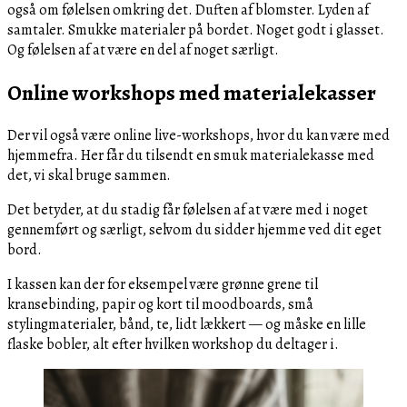
også om følelsen omkring det. Duften af blomster. Lyden af
samtaler. Smukke materialer på bordet. Noget godt i glasset.
Og følelsen af at være en del af noget særligt.
Online workshops med materialekasser
Der vil også være online live-workshops, hvor du kan være med
hjemmefra. Her får du tilsendt en smuk materialekasse med
det, vi skal bruge sammen.
Det betyder, at du stadig får følelsen af at være med i noget
gennemført og særligt, selvom du sidder hjemme ved dit eget
bord.
I kassen kan der for eksempel være grønne grene til
kransebinding, papir og kort til moodboards, små
stylingmaterialer, bånd, te, lidt lækkert — og måske en lille
flaske bobler, alt efter hvilken workshop du deltager i.