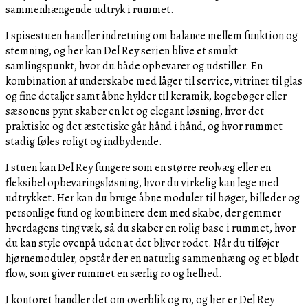
sammenhængende udtryk i rummet.
I spisestuen handler indretning om balance mellem funktion og
stemning, og her kan Del Rey serien blive et smukt
samlingspunkt, hvor du både opbevarer og udstiller. En
kombination af underskabe med låger til service, vitriner til glas
og fine detaljer samt åbne hylder til keramik, kogebøger eller
sæsonens pynt skaber en let og elegant løsning, hvor det
praktiske og det æstetiske går hånd i hånd, og hvor rummet
stadig føles roligt og indbydende.
I stuen kan Del Rey fungere som en større reolvæg eller en
fleksibel opbevaringsløsning, hvor du virkelig kan lege med
udtrykket. Her kan du bruge åbne moduler til bøger, billeder og
personlige fund og kombinere dem med skabe, der gemmer
hverdagens ting væk, så du skaber en rolig base i rummet, hvor
du kan style ovenpå uden at det bliver rodet. Når du tilføjer
hjørnemoduler, opstår der en naturlig sammenhæng og et blødt
flow, som giver rummet en særlig ro og helhed.
I kontoret handler det om overblik og ro, og her er Del Rey