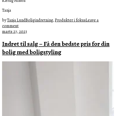
Kærlig Hilsen
Tanja
by
Tanja Lund
Boligindretning
,
Produkter i fokus
Leave a
comment
marts
marts 27, 2023
27,
Indret til salg – Få den bedste pris for din
2023
bolig med boligstyling