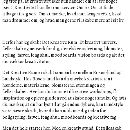
Jeg tror på, at kreativitet ikke kun handler om at lave noget
pænt. Kreativitet handler om nærvær. Om ro. Om at finde
tilbage til sig selv. Om at mærke, hvad man længes efter, hvad
man drømmer om, og hvad man gerne vil skabe mere af i sit liv.
Derfor har jeg skabt Det Kreative Rum. Et kreativt univers,
fællesskab og netværk for dig, der elsker indretning, blomster,
styling, farver, feng shui, moodboards, vision boards og alt det,
der vækker kreativiteten.
Det Kreative Rum er skabt som en bro mellem Rosen-lund og
Lundstyle
. Hos Rosen-lund kan du mærke kreativiteten i
hænderne, materialerne, blomsterne, stemningen og
fællesskabet. Her kan du komme til kreative workshops, få
inspiration og opleve glæden ved at skabe noget smukt. Og hvis
du mærker, at du har lyst til at gå endnu dybere, kan Lundstyle
være næste skridt, hvor du kan uddanne dig inden for
boligstyling, farver, feng shui, moodboards og kreative fag.
Men det hele starter her. Med en kreativ stund. Et fællesskab.