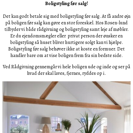
Boligstyling før salg!
Det kan godt betale sig med boligstyling før salg. At få andre øjn
på boligen før salg kan gøre en stor foreskæl. Hos Rosen-lund
tilbyder vi både rådgivning og boligstyling samt leje af møbler.
Er du ejendomsmægler eller privat person der ønsker en
boligstyling så huset bliver hurtigere solgt kan vi hjælpe.
Boligstyling før salg behøver ikke at koste en formuer. Det
handler bare om at vise boligen frem fra sin bedste side.
Ved Rådgivning gennemgår vi hele boligen ude og inde og ser på
hvad der skal laves, fjernes, ryddes op i.