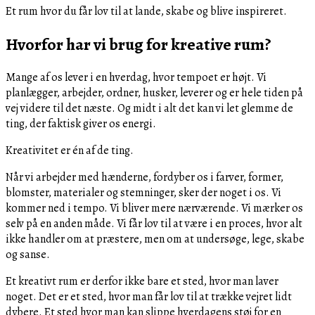
Et rum hvor du får lov til at lande, skabe og blive inspireret.
Hvorfor har vi brug for kreative rum?
Mange af os lever i en hverdag, hvor tempoet er højt. Vi
planlægger, arbejder, ordner, husker, leverer og er hele tiden på
vej videre til det næste. Og midt i alt det kan vi let glemme de
ting, der faktisk giver os energi.
Kreativitet er én af de ting.
Når vi arbejder med hænderne, fordyber os i farver, former,
blomster, materialer og stemninger, sker der noget i os. Vi
kommer ned i tempo. Vi bliver mere nærværende. Vi mærker os
selv på en anden måde. Vi får lov til at være i en proces, hvor alt
ikke handler om at præstere, men om at undersøge, lege, skabe
og sanse.
Et kreativt rum er derfor ikke bare et sted, hvor man laver
noget. Det er et sted, hvor man får lov til at trække vejret lidt
dybere. Et sted hvor man kan slippe hverdagens støj for en