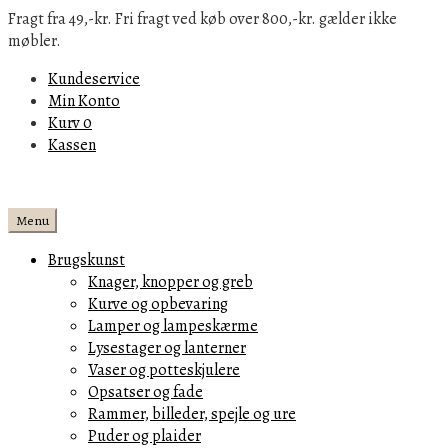
Fragt fra 49,-kr. Fri fragt ved køb over 800,-kr. gælder ikke
møbler.
Kundeservice
Min Konto
Kurv
0
Kassen
Menu
Brugskunst
Knager, knopper og greb
Kurve og opbevaring
Lamper og lampeskærme
Lysestager og lanterner
Vaser og potteskjulere
Opsatser og fade
Rammer, billeder, spejle og ure
Puder og plaider