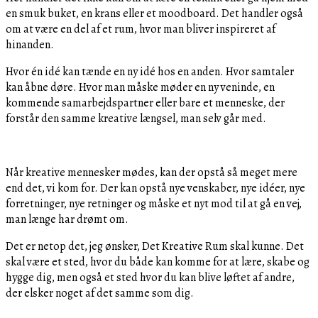
en smuk buket, en krans eller et moodboard. Det handler også
om at være en del af et rum, hvor man bliver inspireret af
hinanden.
Hvor én idé kan tænde en ny idé hos en anden. Hvor samtaler
kan åbne døre. Hvor man måske møder en ny veninde, en
kommende samarbejdspartner eller bare et menneske, der
forstår den samme kreative længsel, man selv går med.
Når kreative mennesker mødes, kan der opstå så meget mere
end det, vi kom for. Der kan opstå nye venskaber, nye idéer, nye
forretninger, nye retninger og måske et nyt mod til at gå en vej,
man længe har drømt om.
Det er netop det, jeg ønsker, Det Kreative Rum skal kunne. Det
skal være et sted, hvor du både kan komme for at lære, skabe og
hygge dig, men også et sted hvor du kan blive løftet af andre,
der elsker noget af det samme som dig.