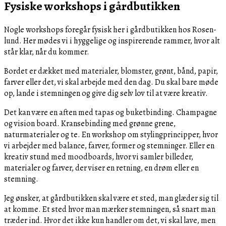
Fysiske workshops i gårdbutikken
Nogle workshops foregår fysisk her i gårdbutikken hos Rosen-
lund. Her mødes vi i hyggelige og inspirerende rammer, hvor alt
står klar, når du kommer.
Bordet er dækket med materialer, blomster, grønt, bånd, papir,
farver eller det, vi skal arbejde med den dag. Du skal bare møde
op, lande i stemningen og give dig selv lov til at være kreativ.
Det kan være en aften med tapas og buketbinding. Champagne
og vision board. Kransebinding med grønne grene,
naturmaterialer og te. En workshop om stylingprincipper, hvor
vi arbejder med balance, farver, former og stemninger. Eller en
kreativ stund med moodboards, hvor vi samler billeder,
materialer og farver, der viser en retning, en drøm eller en
stemning.
Jeg ønsker, at gårdbutikken skal være et sted, man glæder sig til
at komme. Et sted hvor man mærker stemningen, så snart man
træder ind. Hvor det ikke kun handler om det, vi skal lave, men