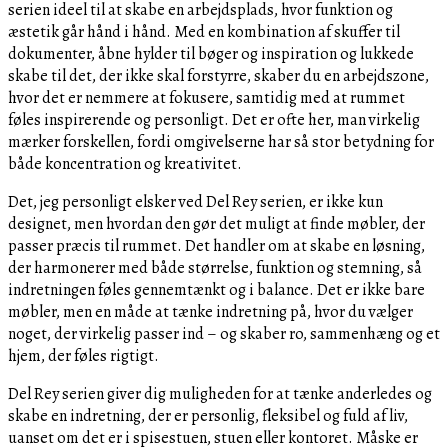
serien ideel til at skabe en arbejdsplads, hvor funktion og
æstetik går hånd i hånd. Med en kombination af skuffer til
dokumenter, åbne hylder til bøger og inspiration og lukkede
skabe til det, der ikke skal forstyrre, skaber du en arbejdszone,
hvor det er nemmere at fokusere, samtidig med at rummet
føles inspirerende og personligt. Det er ofte her, man virkelig
mærker forskellen, fordi omgivelserne har så stor betydning for
både koncentration og kreativitet.
Det, jeg personligt elsker ved Del Rey serien, er ikke kun
designet, men hvordan den gør det muligt at finde møbler, der
passer præcis til rummet. Det handler om at skabe en løsning,
der harmonerer med både størrelse, funktion og stemning, så
indretningen føles gennemtænkt og i balance. Det er ikke bare
møbler, men en måde at tænke indretning på, hvor du vælger
noget, der virkelig passer ind – og skaber ro, sammenhæng og et
hjem, der føles rigtigt.
Del Rey serien giver dig muligheden for at tænke anderledes og
skabe en indretning, der er personlig, fleksibel og fuld af liv,
uanset om det er i spisestuen, stuen eller kontoret. Måske er