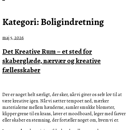
Kategori:
Boligindretning
maj
maj 5, 2026
5,
Det Kreative Rum – et sted for
2026
skaberglæde, nærvær og kreative
fællesskaber
Der er noget helt særligt, der sker, når vi giver os selv lov til at
være kreative igen. Når vi sætter tempoet ned, mærker
materialerne mellem hænderne, samler smukke blomster,
klipper grene til en krans, laver et moodboard, leger med farver
eller skaber en stemning, der fortæller noget om, hvem vi er.