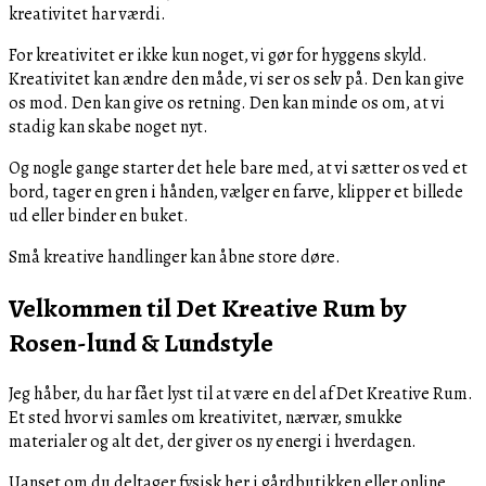
kreativitet har værdi.
For kreativitet er ikke kun noget, vi gør for hyggens skyld.
Kreativitet kan ændre den måde, vi ser os selv på. Den kan give
os mod. Den kan give os retning. Den kan minde os om, at vi
stadig kan skabe noget nyt.
Og nogle gange starter det hele bare med, at vi sætter os ved et
bord, tager en gren i hånden, vælger en farve, klipper et billede
ud eller binder en buket.
Små kreative handlinger kan åbne store døre.
Velkommen til Det Kreative Rum by
Rosen-lund & Lundstyle
Jeg håber, du har fået lyst til at være en del af Det Kreative Rum.
Et sted hvor vi samles om kreativitet, nærvær, smukke
materialer og alt det, der giver os ny energi i hverdagen.
Uanset om du deltager fysisk her i gårdbutikken eller online