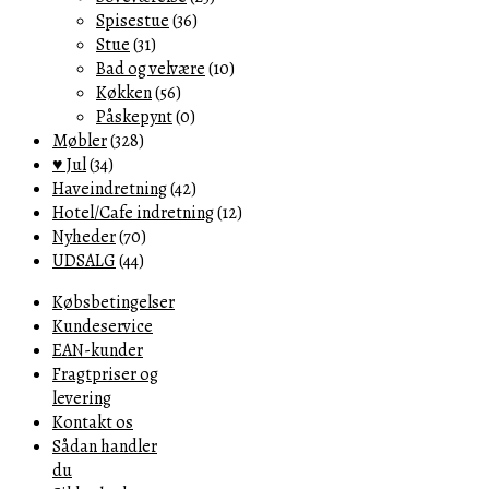
Spisestue
(36)
Stue
(31)
Bad og velvære
(10)
Køkken
(56)
Påskepynt
(0)
Møbler
(328)
♥ Jul
(34)
Haveindretning
(42)
Hotel/Cafe indretning
(12)
Nyheder
(70)
UDSALG
(44)
Købsbetingelser
Kundeservice
EAN-kunder
Fragtpriser og
levering
Kontakt os
Sådan handler
du