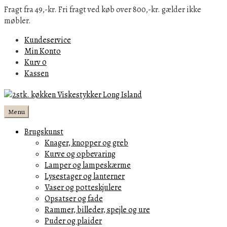
Fragt fra 49,-kr. Fri fragt ved køb over 800,-kr. gælder ikke
møbler.
Kundeservice
Min Konto
Kurv
0
Kassen
Menu
Brugskunst
Knager, knopper og greb
Kurve og opbevaring
Lamper og lampeskærme
Lysestager og lanterner
Vaser og potteskjulere
Opsatser og fade
Rammer, billeder, spejle og ure
Puder og plaider