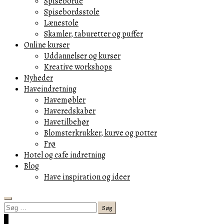
Spiseborde
Spisebordsstole
Lænestole
Skamler, taburetter og puffer
Online kurser
Uddannelser og kurser
Kreative workshops
Nyheder
Haveindretning
Havemøbler
Haveredskaber
Havetilbehør
Blomsterkrukker, kurve og potter
Frø
Hotel og cafe indretning
Blog
Have inspiration og ideer
Search
Søg
efter:
Cart
0