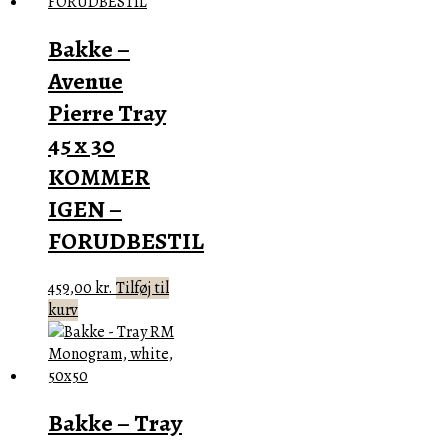
Bakke –
Avenue
Pierre Tray
45 x 30
KOMMER
IGEN –
FORUDBESTIL
459,00
kr.
Tilføj til
kurv
Bakke – Tray