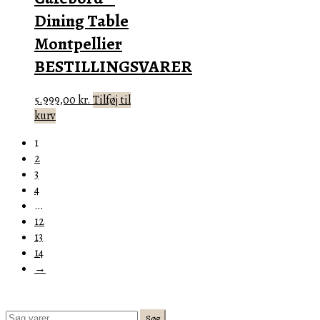
Dining Table
Montpellier
BESTILLINGSVARER
5.999,00
kr.
Tilføj til
kurv
1
2
3
4
…
12
13
14
→
Søg
Søg