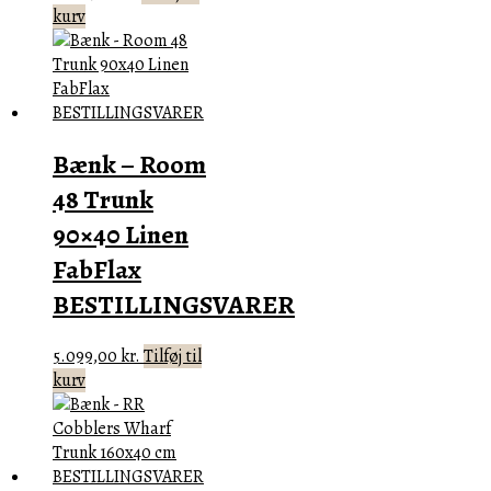
kurv
Bænk – Room
48 Trunk
90×40 Linen
FabFlax
BESTILLINGSVARER
5.099,00
kr.
Tilføj til
kurv