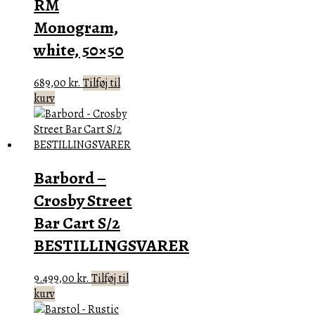
RM
Monogram,
white, 50×50
689,00
kr.
Tilføj til
kurv
Barbord –
Crosby Street
Bar Cart S/2
BESTILLINGSVARER
9.499,00
kr.
Tilføj til
kurv