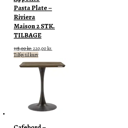
Pasta Plate –
Riviera
Maison 2 STK.
TILBAGE
Den
Den
378,00
kr.
220,00
kr.
oprindelige
aktuelle
Tilføj til kurv
pris
pris
var:
er:
378,00 kr..
220,00 kr..
Cafebord –