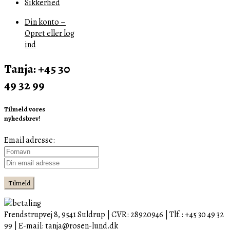
Sikkerhed
Din konto –
Opret eller log
ind
Tanja: +45 30
49 32 99
Tilmeld vores
nyhedsbrev!
Email adresse:
Frendstrupvej 8, 9541 Suldrup | CVR: 28920946 | Tlf.: +45 30 49 32
99 | E-mail: tanja@rosen-lund.dk