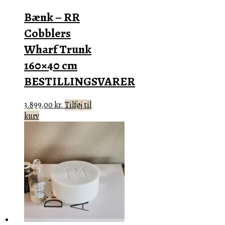
Bænk – RR
Cobblers
Wharf Trunk
160×40 cm
BESTILLINGSVARER
3.899,00
kr.
Tilføj til
kurv