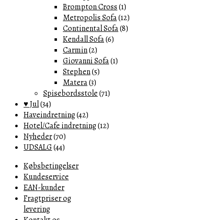
Brompton Cross
(1)
Metropolis Sofa
(12)
Continental Sofa
(8)
Kendall Sofa
(6)
Carmin
(2)
Giovanni Sofa
(1)
Stephen
(5)
Matera
(3)
Spisebordsstole
(71)
♥ Jul
(34)
Haveindretning
(42)
Hotel/Cafe indretning
(12)
Nyheder
(70)
UDSALG
(44)
Købsbetingelser
Kundeservice
EAN-kunder
Fragtpriser og
levering
Kontakt os