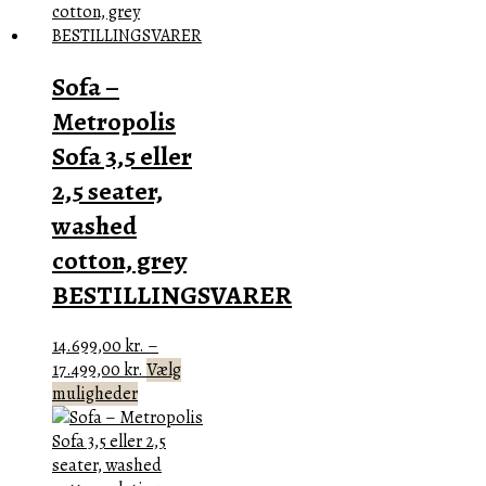
varianter.
Mulighederne
kan
Sofa –
vælges
på
Metropolis
varesiden
Sofa 3,5 eller
2,5 seater,
washed
cotton, grey
BESTILLINGSVARER
14.699,00
kr.
–
Prisinterval:
17.499,00
kr.
Vælg
Dette
14.699,00 kr.
muligheder
vare
til
har
17.499,00 kr.
flere