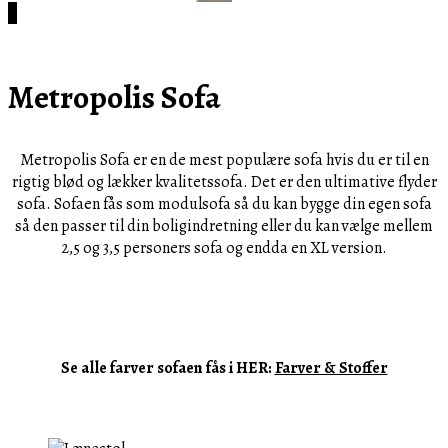
efter:
Cart
0
Metropolis Sofa
Metropolis Sofa er en de mest populære sofa hvis du er til en
rigtig blød og lækker kvalitetssofa. Det er den ultimative flyder
sofa. Sofaen fås som modulsofa så du kan bygge din egen sofa
så den passer til din boligindretning eller du kan vælge mellem
2,5 og 3,5 personers sofa og endda en XL version.
Se alle farver sofaen fås i HER:
Farver & Stoffer