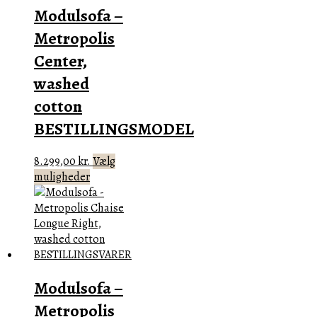
Modulsofa –
Metropolis
Center,
washed
cotton
BESTILLINGSMODEL
8.299,00
kr.
Vælg
Dette
muligheder
vare
har
flere
varianter.
Mulighederne
kan
Modulsofa –
vælges
på
Metropolis
varesiden