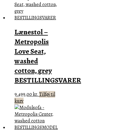
Lænestol –
Metropolis
Love Seat,
washed
cotton, grey
BESTILLINGSVARER
9.499,00
kr.
Tilføj til
kurv