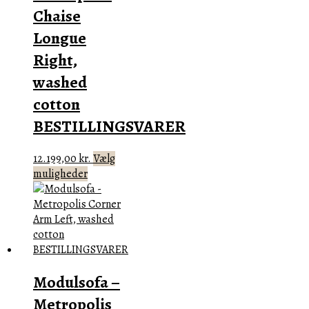
Chaise
Longue
Right,
washed
cotton
BESTILLINGSVARER
12.199,00
kr.
Vælg
Dette
muligheder
vare
har
flere
varianter.
Mulighederne
kan
Modulsofa –
vælges
på
Metropolis