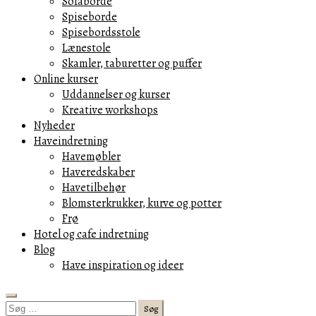
Sofaborde
Spiseborde
Spisebordsstole
Lænestole
Skamler, taburetter og puffer
Online kurser
Uddannelser og kurser
Kreative workshops
Nyheder
Haveindretning
Havemøbler
Haveredskaber
Havetilbehør
Blomsterkrukker, kurve og potter
Frø
Hotel og cafe indretning
Blog
Have inspiration og ideer
Search
Søg