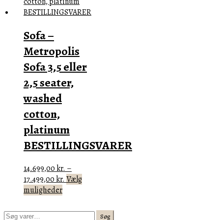
varianter.
Mulighederne
kan
Sofa –
vælges
på
Metropolis
varesiden
Sofa 3,5 eller
2,5 seater,
washed
cotton,
platinum
BESTILLINGSVARER
14.699,00
kr.
–
Prisinterval:
17.499,00
kr.
Vælg
Dette
14.699,00 kr.
muligheder
vare
til
har
17.499,00 kr.
Søg
Søg