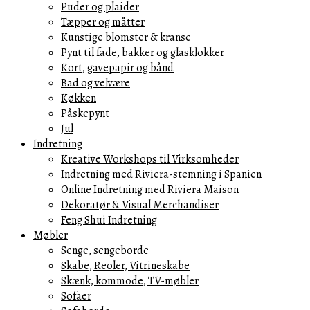
Puder og plaider
Tæpper og måtter
Kunstige blomster & kranse
Pynt til fade, bakker og glasklokker
Kort, gavepapir og bånd
Bad og velvære
Køkken
Påskepynt
Jul
Indretning
Kreative Workshops til Virksomheder
Indretning med Riviera-stemning i Spanien
Online Indretning med Riviera Maison
Dekoratør & Visual Merchandiser
Feng Shui Indretning
Møbler
Senge, sengeborde
Skabe, Reoler, Vitrineskabe
Skænk, kommode, TV-møbler
Sofaer