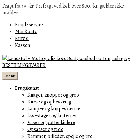
Fragt fra 49,-kr. Fri fragt ved køb over 800,-kr. gælder ikke
møbler.
Kundeservice
Min Konto
Kurv
0
Kassen
Menu
Brugskunst
Knager, knopper og greb
Kurve og opbevaring
Lamper og lampeskærme
Lysestager og lanterner
Vaser og potteskjulere
Opsatser og fade
Rammer, billeder, spejle og ure