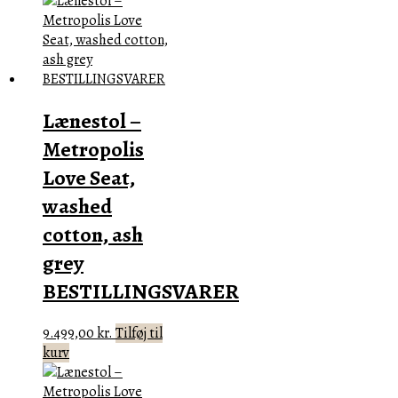
Lænestol –
Metropolis
Love Seat,
washed
cotton, ash
grey
BESTILLINGSVARER
9.499,00
kr.
Tilføj til
kurv