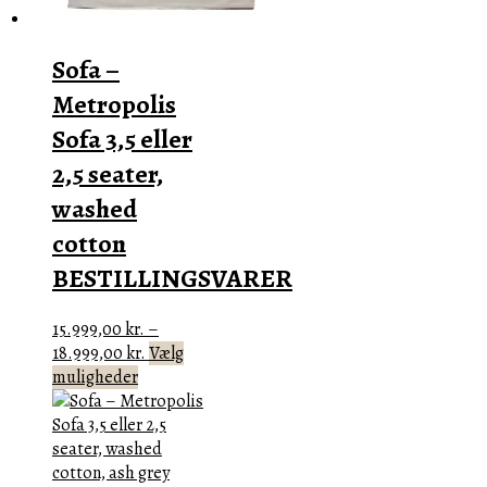
varesiden
Sofa –
Metropolis
Sofa 3,5 eller
2,5 seater,
washed
cotton
BESTILLINGSVARER
15.999,00
kr.
–
Prisinterval:
18.999,00
kr.
Vælg
Dette
15.999,00 kr.
muligheder
vare
til
har
18.999,00 kr.
flere
varianter.