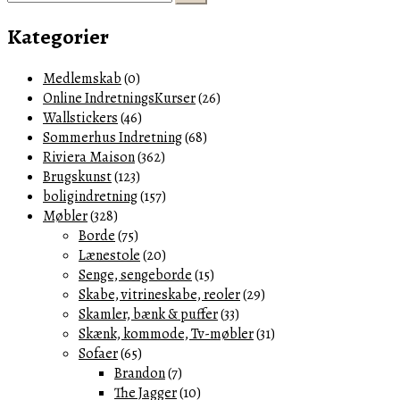
flere
efter:
varianter.
Kategorier
Mulighederne
kan
Medlemskab
(0)
vælges
Online IndretningsKurser
(26)
på
Wallstickers
(46)
varesiden
Sommerhus Indretning
(68)
Riviera Maison
(362)
Brugskunst
(123)
boligindretning
(157)
Møbler
(328)
Borde
(75)
Lænestole
(20)
Senge, sengeborde
(15)
Skabe, vitrineskabe, reoler
(29)
Skamler, bænk & puffer
(33)
Skænk, kommode, Tv-møbler
(31)
Sofaer
(65)
Brandon
(7)
The Jagger
(10)