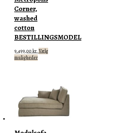
Corner,
washed
cotton
BESTILLINGSMODEL
9.499,00
kr.
Vælg
Dette
muligheder
vare
har
flere
varianter.
Mulighederne
kan
vælges
på
varesiden
Modulsofa –