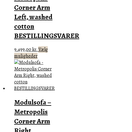
varesiden
Corner Arm
Left, washed
cotton
BESTILLINGSVARER
9.499,00
kr.
Vælg
Dette
muligheder
vare
har
flere
varianter.
Mulighederne
kan
Modulsofa –
vælges
på
Metropolis
varesiden
Corner Arm
Right,