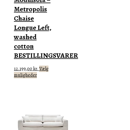
Metropolis
Chaise
Longue Left,
washed
cotton
BESTILLINGSVARER
12.199,00
kr.
Vælg
Dette
muligheder
vare
har
flere
varianter.
Mulighederne
kan
vælges
på