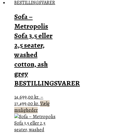
Mulighederne
kan
Sofa –
vælges
på
Metropolis
varesiden
Sofa 3,5 eller
2,5 seater,
washed
cotton, ash
grey
BESTILLINGSVARER
14.699,00
kr.
–
Prisinterval:
17.499,00
kr.
Vælg
Dette
14.699,00 kr.
muligheder
vare
til
har
17.499,00 kr.
flere