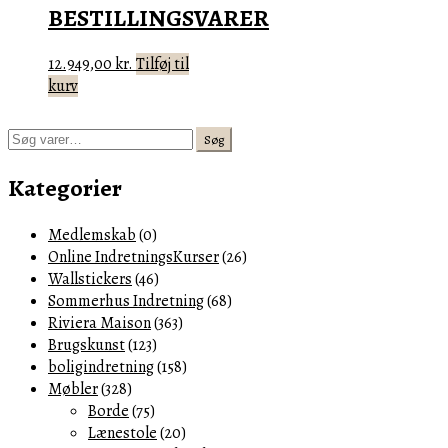
BESTILLINGSVARER
12.949,00
kr.
Tilføj til
kurv
Søg
Søg
efter:
Kategorier
Medlemskab
(0)
Online IndretningsKurser
(26)
Wallstickers
(46)
Sommerhus Indretning
(68)
Riviera Maison
(363)
Brugskunst
(123)
boligindretning
(158)
Møbler
(328)
Borde
(75)
Lænestole
(20)