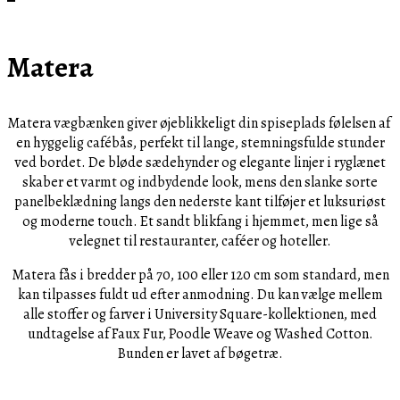
Matera
Matera vægbænken giver øjeblikkeligt din spiseplads følelsen af ​​
en hyggelig cafébås, perfekt til lange, stemningsfulde stunder
ved bordet. De bløde sædehynder og elegante linjer i ryglænet
skaber et varmt og indbydende look, mens den slanke sorte
panelbeklædning langs den nederste kant tilføjer et luksuriøst
og moderne touch. Et sandt blikfang i hjemmet, men lige så
velegnet til restauranter, caféer og hoteller.
Matera fås i bredder på 70, 100 eller 120 cm som standard, men
kan tilpasses fuldt ud efter anmodning. Du kan vælge mellem
alle stoffer og farver i University Square-kollektionen, med
undtagelse af Faux Fur, Poodle Weave og Washed Cotton.
Bunden er lavet af bøgetræ.