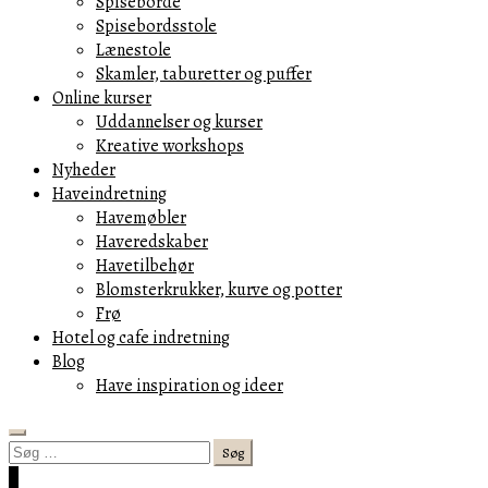
Spiseborde
Spisebordsstole
Lænestole
Skamler, taburetter og puffer
Online kurser
Uddannelser og kurser
Kreative workshops
Nyheder
Haveindretning
Havemøbler
Haveredskaber
Havetilbehør
Blomsterkrukker, kurve og potter
Frø
Hotel og cafe indretning
Blog
Have inspiration og ideer
Search
Søg
efter:
Cart
0