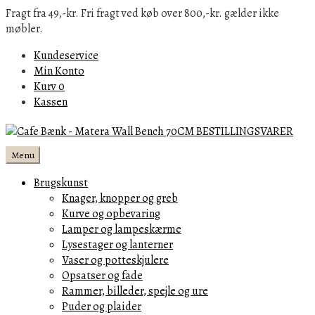
Fragt fra 49,-kr. Fri fragt ved køb over 800,-kr. gælder ikke
møbler.
Kundeservice
Min Konto
Kurv
0
Kassen
Menu
Brugskunst
Knager, knopper og greb
Kurve og opbevaring
Lamper og lampeskærme
Lysestager og lanterner
Vaser og potteskjulere
Opsatser og fade
Rammer, billeder, spejle og ure
Puder og plaider