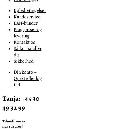
Købsbetingelser
Kundeservice
EAN-kunder
Fragtpriser og
levering
Kontakt os
Sådan handler
du
Sikkerhed
Din konto –
Opret eller log
ind
Tanja: +45 30
49 32 99
Tilmeld vores
nyhedsbrev!