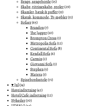
Senge, sengeborde
(15)
Skabe, vitrineskabe, reoler
(29)
Skamler, bænk & puffer
(33)
Skænk, kommode, Tv-møbler
(31)
Sofaer
(65)
Brandon
(7)
The Jagger
(10)
Brompton Cross
(1)
Metropolis Sofa
(12)
Continental Sofa
(8)
Kendall Sofa
(6)
Carmin
(2)
Giovanni Sofa
(1)
Stephen
(5)
Matera
(3)
Spisebordsstole
(71)
♥ Jul
(34)
Haveindretning
(42)
Hotel/Cafe indretning
(12)
Nyheder
(70)
UDSALG
(44)