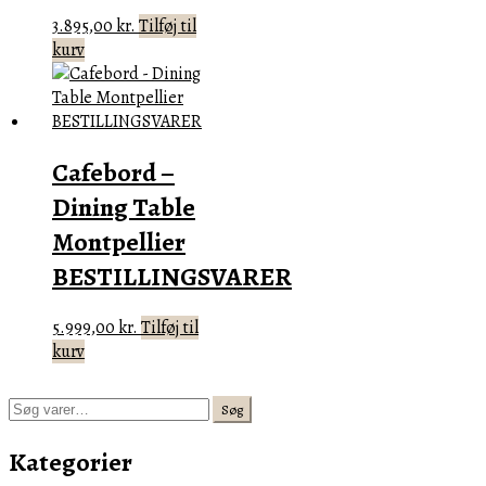
3.895,00
kr.
Tilføj til
kurv
Cafebord –
Dining Table
Montpellier
BESTILLINGSVARER
5.999,00
kr.
Tilføj til
kurv
Søg
Søg
efter:
Kategorier