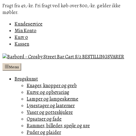
Fragt fra 49,-kr. Fri fragt ved køb over 800,-kr. gælder ikke
møbler.
Kundeservice
Min Konto
Kurv
0
Kassen
Menu
Brugskunst
Knager, knopper og greb
Kurve og opbevaring
Lamper og lampeskærme
Lysestager og lanterner
Vaser og potteskjulere
Opsatser og fade
Rammer, billeder, spejle og ure
Puder og plaider