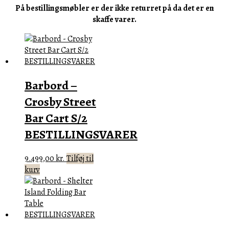
På bestillingsmøbler er der ikke returret på da det er en
skaffe varer.
Barbord –
Crosby Street
Bar Cart S/2
BESTILLINGSVARER
9.499,00
kr.
Tilføj til
kurv