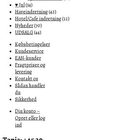
♥ Jul
(34)
Haveindretning
(42)
Hotel/Cafe indretning
(12)
Nyheder
(70)
UDSALG
(44)
Købsbetingelser
Kundeservice
EAN-kunder
Fragtpriser og
levering
Kontakt os
Sådan handler
du
Sikkerhed
Din konto –
Opret eller log
ind
Tanja: +45 30