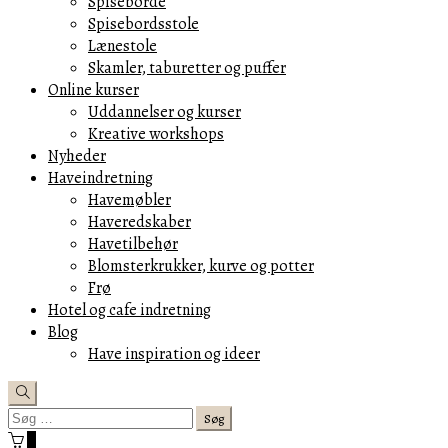
Spiseborde
Spisebordsstole
Lænestole
Skamler, taburetter og puffer
Online kurser
Uddannelser og kurser
Kreative workshops
Nyheder
Haveindretning
Havemøbler
Haveredskaber
Havetilbehør
Blomsterkrukker, kurve og potter
Frø
Hotel og cafe indretning
Blog
Have inspiration og ideer
Search
Søg
efter:
Cart
0