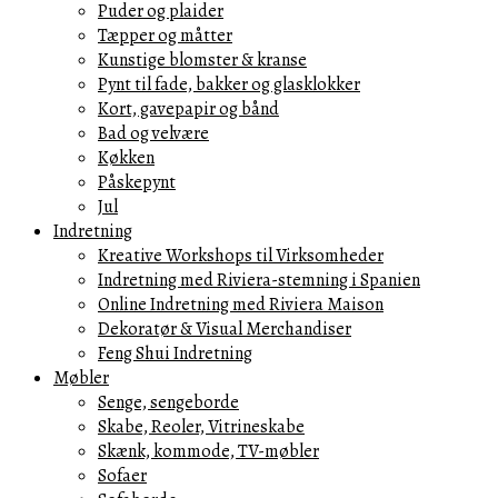
Puder og plaider
Tæpper og måtter
Kunstige blomster & kranse
Pynt til fade, bakker og glasklokker
Kort, gavepapir og bånd
Bad og velvære
Køkken
Påskepynt
Jul
Indretning
Kreative Workshops til Virksomheder
Indretning med Riviera-stemning i Spanien
Online Indretning med Riviera Maison
Dekoratør & Visual Merchandiser
Feng Shui Indretning
Møbler
Senge, sengeborde
Skabe, Reoler, Vitrineskabe
Skænk, kommode, TV-møbler
Sofaer