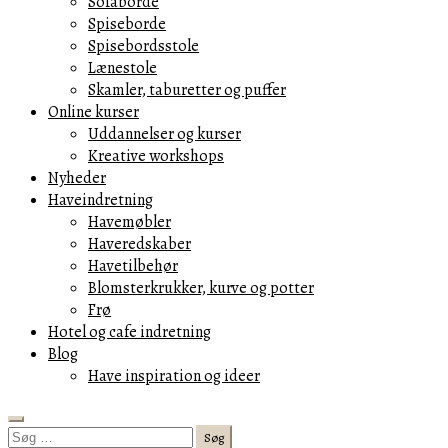
Sofaborde
Spiseborde
Spisebordsstole
Lænestole
Skamler, taburetter og puffer
Online kurser
Uddannelser og kurser
Kreative workshops
Nyheder
Haveindretning
Havemøbler
Haveredskaber
Havetilbehør
Blomsterkrukker, kurve og potter
Frø
Hotel og cafe indretning
Blog
Have inspiration og ideer
Search
Søg