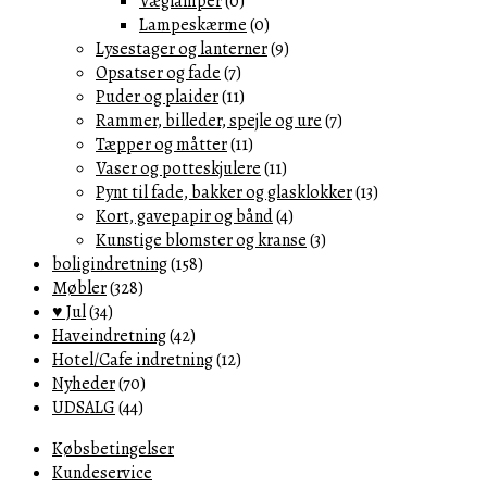
Væglamper
(0)
Lampeskærme
(0)
Lysestager og lanterner
(9)
Opsatser og fade
(7)
Puder og plaider
(11)
Rammer, billeder, spejle og ure
(7)
Tæpper og måtter
(11)
Vaser og potteskjulere
(11)
Pynt til fade, bakker og glasklokker
(13)
Kort, gavepapir og bånd
(4)
Kunstige blomster og kranse
(3)
boligindretning
(158)
Møbler
(328)
♥ Jul
(34)
Haveindretning
(42)
Hotel/Cafe indretning
(12)
Nyheder
(70)
UDSALG
(44)
Købsbetingelser
Kundeservice