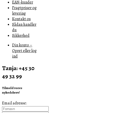
EAN-kunder
Fragtpriser og
levering
Kontakt os
Sådan handler
du
Sikkerhed
Din konto –
Opret eller log
ind
Tanja: +45 30
49 32 99
Tilmeld vores
nyhedsbrev!
Email adresse: