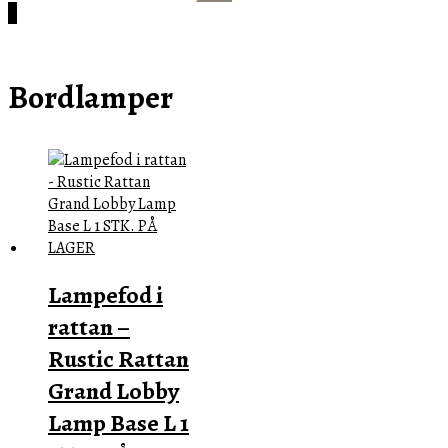
efter:
Cart
0
Bordlamper
Lampefod i
rattan –
Rustic Rattan
Grand Lobby
Lamp Base L 1