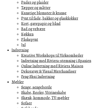
Puder og plaider
Tæpper og måtter
Kunstige blomster & kranse
Pynt til fade, bakker og glasklokker
Kort, gavepapir og bånd
Bad og velvære
Køkken
Påskepynt
Jul
Indretning
Kreative Workshops til Virksomheder
Indretning med Riviera-stemning i Spanien
Online Indretning med Riviera Maison
Dekoratør & Visual Merchandiser
Feng Shui Indretning
Møbler
Senge, sengeborde
Skabe, Reoler, Vitrineskabe
Skænk, kommode, TV-møbler
Sofaer