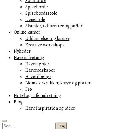
Sofaborde
Spiseborde
Spisebordsstole
Lænestole
Skamler, taburetter og puffer
Online kurser
Uddannelser og kurser
Kreative workshops
Nyheder
Haveindretning
Havemøbler
Haveredskaber
Havetilbehør
Blomsterkrukker, kurve og potter
Frø
Hotel og cafe indretning
Blog
Have inspiration og ideer
Search
Søg