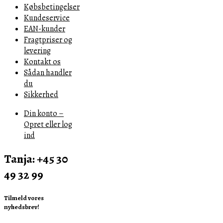
Købsbetingelser
Kundeservice
EAN-kunder
Fragtpriser og
levering
Kontakt os
Sådan handler
du
Sikkerhed
Din konto –
Opret eller log
ind
Tanja: +45 30
49 32 99
Tilmeld vores
nyhedsbrev!