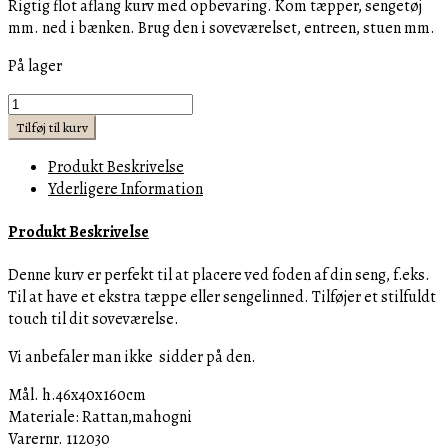
Rigtig flot aflang kurv med opbevaring. Kom tæpper, sengetøj
mm. ned i bænken. Brug den i soveværelset, entreen, stuen mm.
På lager
Bænk
-
Tilføj til kurv
RR
Produkt Beskrivelse
Cobblers
Yderligere Information
Wharf
Trunk
Produkt Beskrivelse
160x40
cm
Denne kurv er perfekt til at placere ved foden af din seng, f.eks.
BESTILLINGSVARER
Til at have et ekstra tæppe eller sengelinned.
Tilføjer et stilfuldt
antal
touch til dit soveværelse.
Vi anbefaler man ikke sidder på den.
Mål. h.46x40x160cm
Materiale: Rattan,mahogni
Varernr. 112030