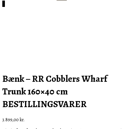
efter:
Cart
0
Bænk – RR Cobblers Wharf
Trunk 160×40 cm
BESTILLINGSVARER
3.899,00
kr.