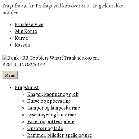
Fragt fra 49,-kr. Fri fragt ved køb over 800,-kr. gælder ikke
møbler.
Kundeservice
Min Konto
Kurv
0
Kassen
Menu
Brugskunst
Knager, knopper og greb
Kurve og opbevaring
Lamper og lampeskærme
Lysestager og lanterner
Vaser og potteskjulere
Opsatser og fade
Rammer, billeder, spejle og ure