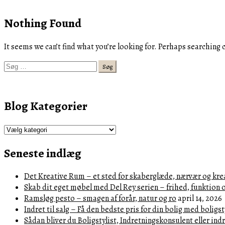
Nothing Found
It seems we can’t find what you’re looking for. Perhaps searching 
Søg
efter:
Blog Kategorier
Blog
Kategorier
Seneste indlæg
Det Kreative Rum – et sted for skaberglæde, nærvær og kre
Skab dit eget møbel med Del Rey serien – frihed, funktion 
Ramsløg pesto – smagen af forår, natur og ro
april 14, 2026
Indret til salg – Få den bedste pris for din bolig med boligst
Sådan bliver du Boligstylist, Indretningskonsulent eller ind