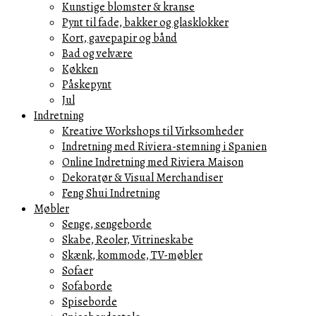
Kunstige blomster & kranse
Pynt til fade, bakker og glasklokker
Kort, gavepapir og bånd
Bad og velvære
Køkken
Påskepynt
Jul
Indretning
Kreative Workshops til Virksomheder
Indretning med Riviera-stemning i Spanien
Online Indretning med Riviera Maison
Dekoratør & Visual Merchandiser
Feng Shui Indretning
Møbler
Senge, sengeborde
Skabe, Reoler, Vitrineskabe
Skænk, kommode, TV-møbler
Sofaer
Sofaborde
Spiseborde