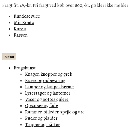
Fragt fra 49,-kr. Fri fragt ved køb over 800,-kr. gælder ikke møbler
Kundeservice
Min Konto
Kurv
0
Kassen
Menu
Brugskunst
Knager, knopper og greb
Kurve og opbevaring
Lamper og lampeskærme
Lysestager og lanterner
Vaser og potteskjulere
Opsatser og fade
Rammer, billeder, spejle og ure
Puder og plaider
Tæpper og måtter