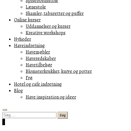
Spisebordsstole
Lænestole
Skamler, taburetter og puffer
Online kurser
Uddannelser og kurser
Kreative workshops
Nyheder
Haveindretning
Havemøbler
Haveredskaber
Havetilbehør
Blomsterkrukker, kurve og potter
Frø
Hotel og cafe indretning
Blog
Have inspiration og ideer
Search
Søg
efter:
Cart
0