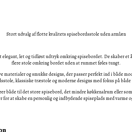
Stort udvalg af flotte kvalitets spisebordsstole uden armlæn
et elegant, let og tidløst udtryk omkring spisebordet. De skaber e
flere stole omkring bordet uden at rummet føles tungt.
ve materialer og smukke designs, der passer perfekt ind i både mo
sstole, klassiske træstole og moderne designs med fokus på både
erer både til det store spisebord, det mindre køkkenalrum eller som
r for at skabe en personlig og indbydende spiseplads med varme o
oon