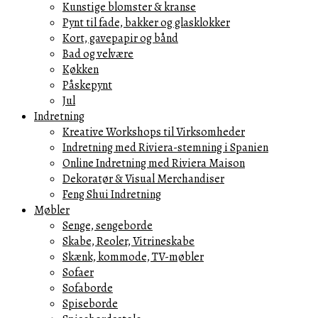
Kunstige blomster & kranse
Pynt til fade, bakker og glasklokker
Kort, gavepapir og bånd
Bad og velvære
Køkken
Påskepynt
Jul
Indretning
Kreative Workshops til Virksomheder
Indretning med Riviera-stemning i Spanien
Online Indretning med Riviera Maison
Dekoratør & Visual Merchandiser
Feng Shui Indretning
Møbler
Senge, sengeborde
Skabe, Reoler, Vitrineskabe
Skænk, kommode, TV-møbler
Sofaer
Sofaborde
Spiseborde