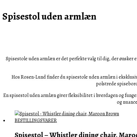
Spisestol uden armlæn
Spisestole uden armlæn er det perfekte valg til dig, der ønsker 
Hos Rosen-Lund finder du spisestole uden armlæn i eksklusi
polstrede spisebord
En spisestol uden armlæn giver fleksibilitet i hverdagen og fung
og nuance
Spisestol – Whistler dining chair, Mar