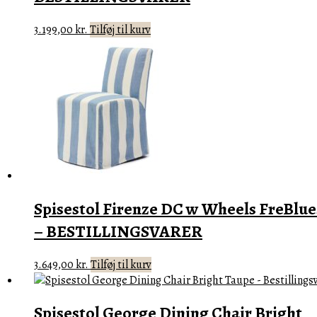
3.199,00
kr.
Tilføj til kurv
Spisestol Firenze DC w Wheels FreBlue
– BESTILLINGSVARER
3.649,00
kr.
Tilføj til kurv
Spisestol George Dining Chair Bright