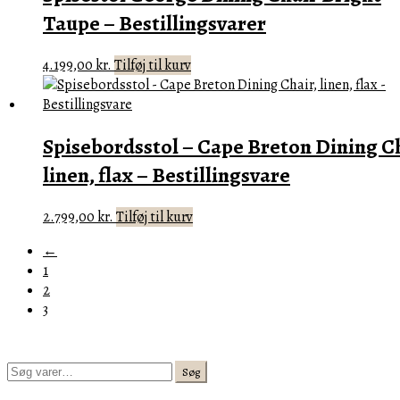
Taupe – Bestillingsvarer
4.199,00
kr.
Tilføj til kurv
Spisebordsstol – Cape Breton Dining Ch
linen, flax – Bestillingsvare
2.799,00
kr.
Tilføj til kurv
←
1
2
3
Søg
Søg
efter: