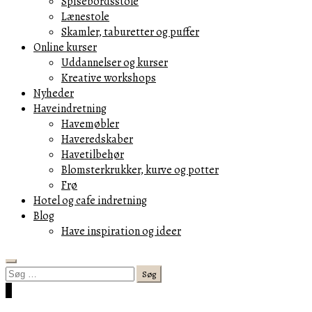
Spisebordsstole
Lænestole
Skamler, taburetter og puffer
Online kurser
Uddannelser og kurser
Kreative workshops
Nyheder
Haveindretning
Havemøbler
Haveredskaber
Havetilbehør
Blomsterkrukker, kurve og potter
Frø
Hotel og cafe indretning
Blog
Have inspiration og ideer
Search
Søg
efter:
Cart
0