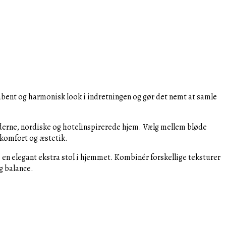
t åbent og harmonisk look i indretningen og gør det nemt at samle
derne, nordiske og hotelinspirerede hjem. Vælg mellem bløde
 komfort og æstetik.
 en elegant ekstra stol i hjemmet. Kombinér forskellige teksturer
g balance.