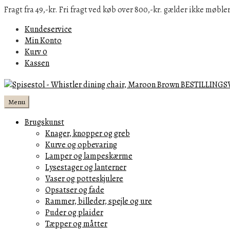
Fragt fra 49,-kr. Fri fragt ved køb over 800,-kr. gælder ikke møbler
Kundeservice
Min Konto
Kurv
0
Kassen
Menu
Brugskunst
Knager, knopper og greb
Kurve og opbevaring
Lamper og lampeskærme
Lysestager og lanterner
Vaser og potteskjulere
Opsatser og fade
Rammer, billeder, spejle og ure
Puder og plaider
Tæpper og måtter