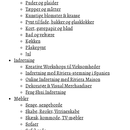
Puder og plaider
Tæpper og måtter
Kunstige blomster & kranse
Pynt til fade, bakker og glasklokker
Kort, gavepapir og bånd
Bad og velvære
Køkken
Påskepynt
Jul
Indretning
Kreative Workshops til Virksomheder
Indretning med Riviera-stemning i Spanien
Online Indretning med Riviera Maison
Dekoratør & Visual Merchandiser
Feng Shui Indretning
Møbler
Senge, sengeborde
Skabe, Reoler, Vitrineskabe
Skænk, kommode, TV-møbler
Sofaer