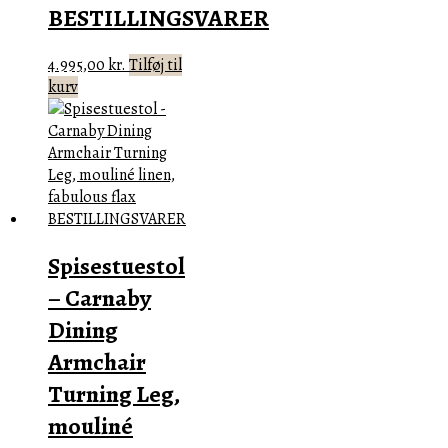
BESTILLINGSVARER
4.995,00
kr.
Tilføj til
kurv
Spisestuestol
– Carnaby
Dining
Armchair
Turning Leg,
mouliné