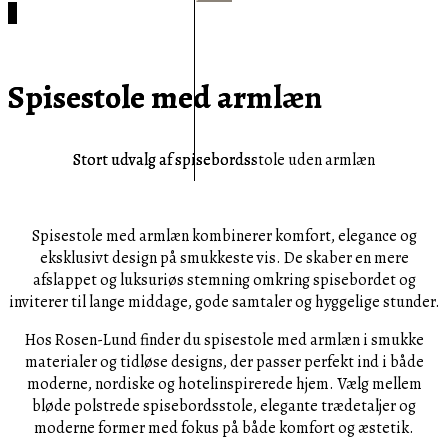
efter:
Cart
0
Spisestole med armlæn
Stort udvalg af spisebordsstole uden armlæn
Spisestole med armlæn kombinerer komfort, elegance og
eksklusivt design på smukkeste vis. De skaber en mere
afslappet og luksuriøs stemning omkring spisebordet og
inviterer til lange middage, gode samtaler og hyggelige stunder.
Hos Rosen-Lund finder du spisestole med armlæn i smukke
materialer og tidløse designs, der passer perfekt ind i både
moderne, nordiske og hotelinspirerede hjem. Vælg mellem
bløde polstrede spisebordsstole, elegante trædetaljer og
moderne former med fokus på både komfort og æstetik.