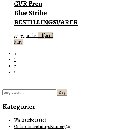
CVR Fren
Blue Stribe
BESTILLINGSVARER
4.999,00
kr.
Tilføj til
kurv
←
1
2
3
Søg
Søg
efter:
Kategorier
Wallstickers
(46)
Online IndretningsKurser
(26)