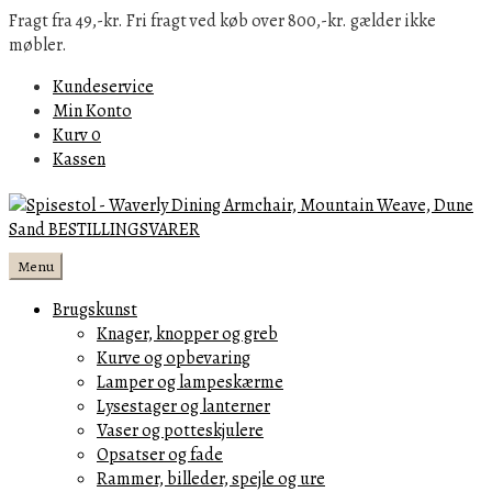
Fragt fra 49,-kr. Fri fragt ved køb over 800,-kr. gælder ikke
møbler.
Kundeservice
Min Konto
Kurv
0
Kassen
Menu
Brugskunst
Knager, knopper og greb
Kurve og opbevaring
Lamper og lampeskærme
Lysestager og lanterner
Vaser og potteskjulere
Opsatser og fade
Rammer, billeder, spejle og ure