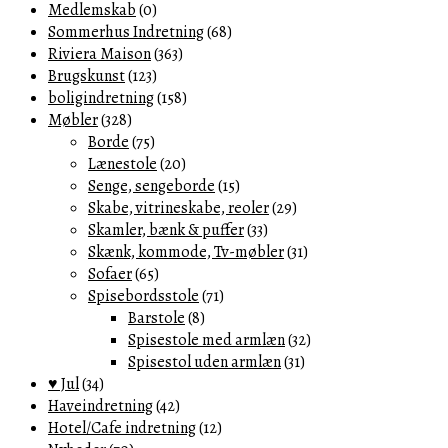
Medlemskab
(0)
Sommerhus Indretning
(68)
Riviera Maison
(363)
Brugskunst
(123)
boligindretning
(158)
Møbler
(328)
Borde
(75)
Lænestole
(20)
Senge, sengeborde
(15)
Skabe, vitrineskabe, reoler
(29)
Skamler, bænk & puffer
(33)
Skænk, kommode, Tv-møbler
(31)
Sofaer
(65)
Spisebordsstole
(71)
Barstole
(8)
Spisestole med armlæn
(32)
Spisestol uden armlæn
(31)
♥ Jul
(34)
Haveindretning
(42)
Hotel/Cafe indretning
(12)