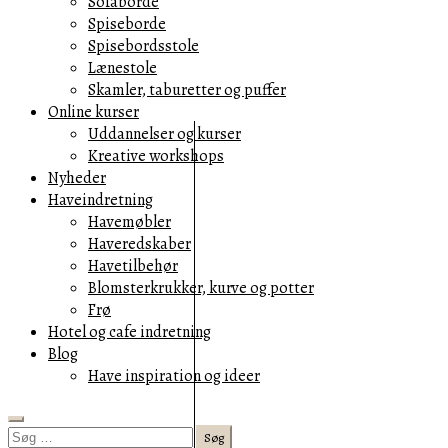
Sofaborde
Spiseborde
Spisebordsstole
Lænestole
Skamler, taburetter og puffer
Online kurser
Uddannelser og kurser
Kreative workshops
Nyheder
Haveindretning
Havemøbler
Haveredskaber
Havetilbehør
Blomsterkrukker, kurve og potter
Frø
Hotel og cafe indretning
Blog
Have inspiration og ideer
Search
Søg