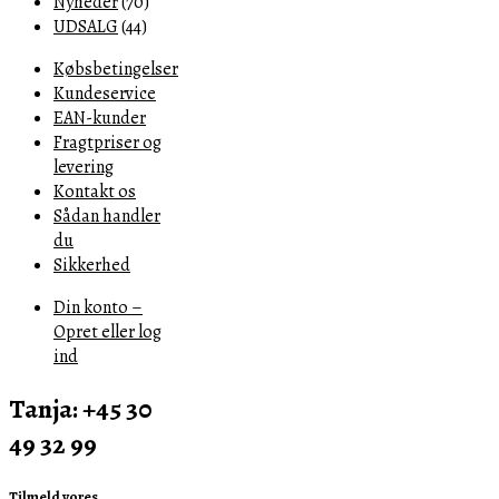
Nyheder
(70)
UDSALG
(44)
Købsbetingelser
Kundeservice
EAN-kunder
Fragtpriser og
levering
Kontakt os
Sådan handler
du
Sikkerhed
Din konto –
Opret eller log
ind
Tanja: +45 30
49 32 99
Tilmeld vores