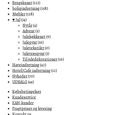
Brugskunst
(123)
boligindretning
(158)
Møbler
(328)
♥ Jul
(34)
Nytår
(4)
Advent
(5)
Julekøkkenet
(9)
Julepynt
(16)
Juletekstiler
(0)
Juletræspynt
(3)
Til juledekorationer
(16)
Haveindretning
(42)
Hotel/Cafe indretning
(12)
Nyheder
(70)
UDSALG
(44)
Købsbetingelser
Kundeservice
EAN-kunder
Fragtpriser og levering
Kontakt os