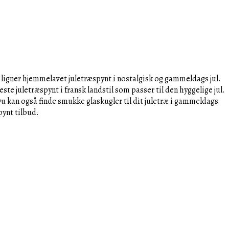
er ligner hjemmelavet juletræspynt i nostalgisk og gammeldags jul.
ste juletræspynt i fransk landstil som passer til den hyggelige jul.
. Du kan også finde smukke glaskugler til dit juletræ i gammeldags
pynt tilbud.