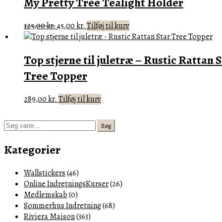
My Pretty Tree Tealight Holder
var:
er:
179,00 kr..
59,00 kr..
Den
Den
125,00
kr.
45,00
kr.
Tilføj til kurv
oprindelige
aktuelle
pris
pris
Top stjerne til juletræ – Rustic Rattan 
var:
er:
125,00 kr..
45,00 kr..
Tree Topper
289,00
kr.
Tilføj til kurv
Søg
Søg
efter:
Kategorier
Wallstickers
(46)
Online IndretningsKurser
(26)
Medlemskab
(0)
Sommerhus Indretning
(68)
Riviera Maison
(363)