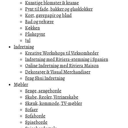
Kunstige blomster & kranse
Pynt til fade, bakker og glasklokker
Kort, gavepapir og bånd
Bad og velvære
Køkken
Påskepynt
Jul
Indretning
Kreative Workshops til Virksomheder
Indretning med Riviera-stemning i Spanien
Online Indretning med Riviera Maison
Dekoratør & Visual Merchandiser
Feng Shui Indretning
Møbler
Senge, sengeborde
Skabe, Reoler, Vitrineskabe
Skænk, kommode, TV-møbler
Sofaer
Sofaborde
Spiseborde