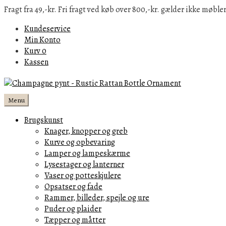
Fragt fra 49,-kr. Fri fragt ved køb over 800,-kr. gælder ikke møbler
Kundeservice
Min Konto
Kurv
0
Kassen
Menu
Brugskunst
Knager, knopper og greb
Kurve og opbevaring
Lamper og lampeskærme
Lysestager og lanterner
Vaser og potteskjulere
Opsatser og fade
Rammer, billeder, spejle og ure
Puder og plaider
Tæpper og måtter