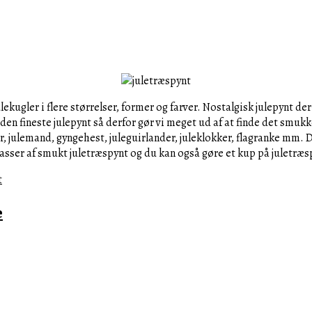
lekugler i flere størrelser, former og farver. Nostalgisk julepynt d
den fineste julepynt så derfor gør vi meget ud af at finde det smukke
mmer, julemand, gyngehest, juleguirlander, juleklokker, flagranke mm
asser af smukt juletræspynt og du kan også gøre et kup på juletræs
e