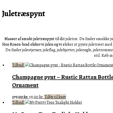
Juletræspynt
Masser af smukt juletræspynt til dit juletræ. Du finder smukke ju
Hos Rosen-lund elsker vi julen og vi elsker at pynte juletræet med 
Du finder julestjerner, juleflag, julehjerter, juleengle, juletro
stil. Køb m
Tilbud!
Champagne pynt – Rustic Rattan Bottl
Ornament
Den
Den
179,00
kr.
59,00
kr.
Tilføj til kurv
oprindelige
aktuelle
Tilbud!
pris
pris