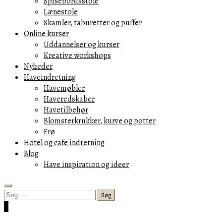
Spisebordsstole
Lænestole
Skamler, taburetter og puffer
Online kurser
Uddannelser og kurser
Kreative workshops
Nyheder
Haveindretning
Havemøbler
Haveredskaber
Havetilbehør
Blomsterkrukker, kurve og potter
Frø
Hotel og cafe indretning
Blog
Have inspiration og ideer
Search
Søg
efter:
Cart
0