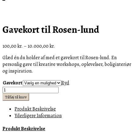
Gavekort til Rosen-lund
Prisinterval:
100,00
kr.
–
10.000,00
kr.
100,00 kr.
Glæd én du holder af med et gavekort til Rosen-lund. En
til
personlig gave til kreative workshops, oplevelser, boliginteriør
10.000,00 kr.
og inspiration.
Gavekort
Ryd
Gavekort
til
Tilføj til kurv
Rosen-
Produkt Beskrivelse
lund
Yderligere Information
antal
Produkt Beskrivelse