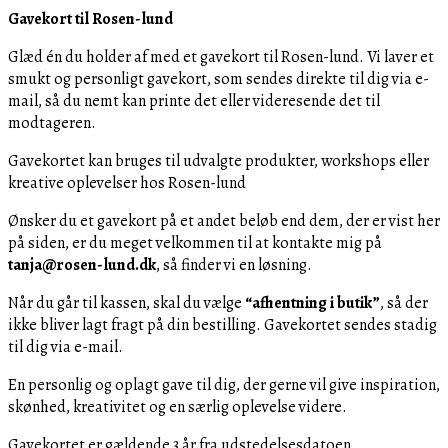
Gavekort til Rosen-lund
Glæd én du holder af med et gavekort til Rosen-lund. Vi laver et
smukt og personligt gavekort, som sendes direkte til dig via e-
mail, så du nemt kan printe det eller videresende det til
modtageren.
Gavekortet kan bruges til udvalgte produkter, workshops eller
kreative oplevelser hos Rosen-lund
Ønsker du et gavekort på et andet beløb end dem, der er vist her
på siden, er du meget velkommen til at kontakte mig på
tanja@rosen-lund.dk
, så finder vi en løsning.
Når du går til kassen, skal du vælge
“afhentning i butik”
, så der
ikke bliver lagt fragt på din bestilling. Gavekortet sendes stadig
til dig via e-mail.
En personlig og oplagt gave til dig, der gerne vil give inspiration,
skønhed, kreativitet og en særlig oplevelse videre.
Gavekortet er gældende 3 år fra udstedelsesdatoen.