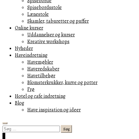
Spiseborde
Spisebordsstole
Lænestole
Skamler, taburetter og puffer
Online kurser
Uddannelser og kurser
Kreative workshops
Nyheder
Haveindretning
Havemøbler
Haveredskaber
Havetilbehør
Blomsterkrukker, kurve og potter
Frø
Hotel og cafe indretning
Blog
Have inspiration og ideer
Search
Søg
efter:
Cart
0