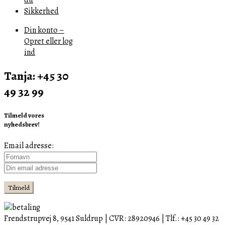
Sikkerhed
Din konto –
Opret eller log
ind
Tanja: +45 30
49 32 99
Tilmeld vores
nyhedsbrev!
Email adresse:
Frendstrupvej 8, 9541 Suldrup | CVR: 28920946 | Tlf.: +45 30 49 32