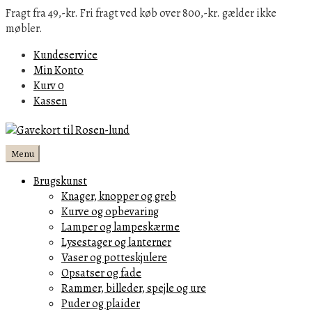
Fragt fra 49,-kr. Fri fragt ved køb over 800,-kr. gælder ikke
møbler.
Kundeservice
Min Konto
Kurv
0
Kassen
Menu
Brugskunst
Knager, knopper og greb
Kurve og opbevaring
Lamper og lampeskærme
Lysestager og lanterner
Vaser og potteskjulere
Opsatser og fade
Rammer, billeder, spejle og ure
Puder og plaider