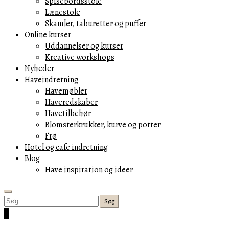
Spisebordsstole
Lænestole
Skamler, taburetter og puffer
Online kurser
Uddannelser og kurser
Kreative workshops
Nyheder
Haveindretning
Havemøbler
Haveredskaber
Havetilbehør
Blomsterkrukker, kurve og potter
Frø
Hotel og cafe indretning
Blog
Have inspiration og ideer
Search
Søg
efter:
Cart
0