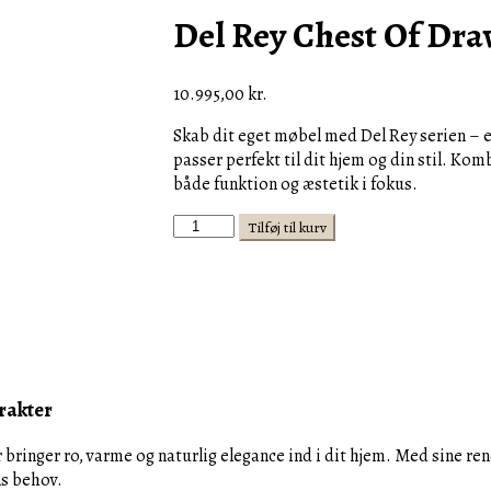
Del Rey Chest Of D
10.995,00
kr.
Skab dit eget møbel med Del Rey serien – e
passer perfekt til dit hjem og din stil. Ko
både funktion og æstetik i fokus.
Del
Tilføj til kurv
Rey
Chest
Of
Drawers
BESTILLINGSVARER
antal
rakter
ringer ro, varme og naturlig elegance ind i dit hjem. Med sine rene
ns behov.