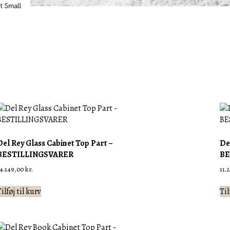
Del Rey Glass Cabinet Top Part –
De
BESTILLINGSVARER
BE
14.149,00
kr.
11.
ilføj til kurv
Til