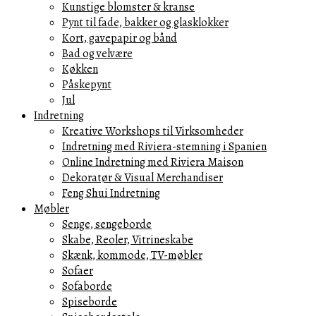
Kunstige blomster & kranse
Pynt til fade, bakker og glasklokker
Kort, gavepapir og bånd
Bad og velvære
Køkken
Påskepynt
Jul
Indretning
Kreative Workshops til Virksomheder
Indretning med Riviera-stemning i Spanien
Online Indretning med Riviera Maison
Dekoratør & Visual Merchandiser
Feng Shui Indretning
Møbler
Senge, sengeborde
Skabe, Reoler, Vitrineskabe
Skænk, kommode, TV-møbler
Sofaer
Sofaborde
Spiseborde