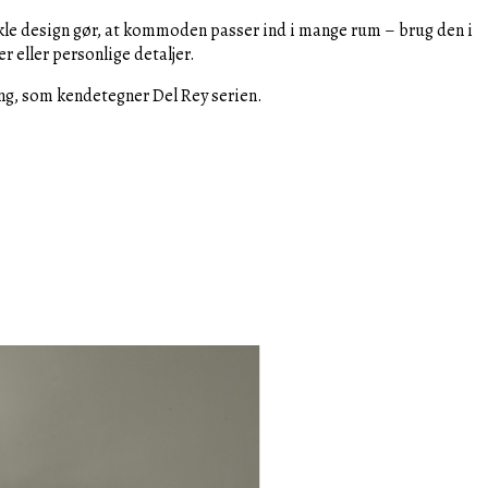
enkle design gør, at kommoden passer ind i mange rum – brug den i
 eller personlige detaljer.
ing, som kendetegner Del Rey serien.