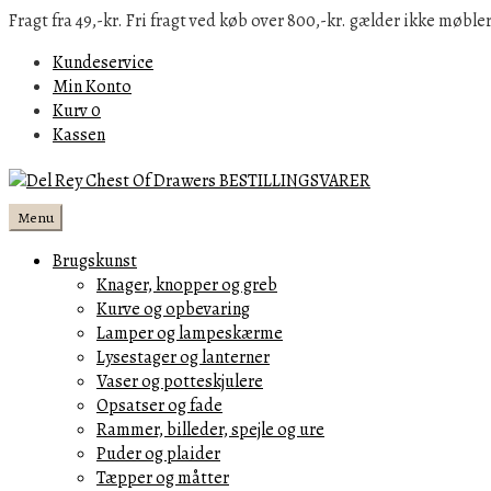
Fragt fra 49,-kr. Fri fragt ved køb over 800,-kr. gælder ikke møbler
Kundeservice
Min Konto
Kurv
0
Kassen
Menu
Brugskunst
Knager, knopper og greb
Kurve og opbevaring
Lamper og lampeskærme
Lysestager og lanterner
Vaser og potteskjulere
Opsatser og fade
Rammer, billeder, spejle og ure
Puder og plaider
Tæpper og måtter