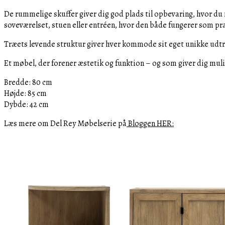
De rummelige skuffer giver dig god plads til opbevaring, hvor du 
soveværelset, stuen eller entréen, hvor den både fungerer som pra
Træets levende struktur giver hver kommode sit eget unikke udtr
Et møbel, der forener æstetik og funktion – og som giver dig mul
Bredde: 80 cm
Højde: 85 cm
Dybde: 42 cm
Læs mere om Del Rey Møbelserie på
Bloggen HER: