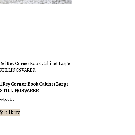
l Rey Corner Book Cabinet Large
STILLINGSVARER
295,00
kr.
føj til kurv