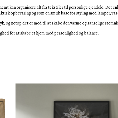
nemt kan organisere alt fra tekstiler til personlige ejendele. Det 
ktisk opbevaring og som en smuk base for styling med lamper, vaser
yk, og netop det er med til at skabe den varme og sanselige stemn
ighed for at skabe et hjem med personlighed og balance.