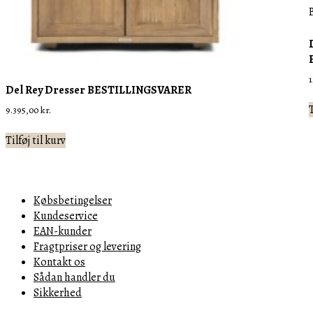
Del Rey Dresser BESTILLINGSVARER
T
9.395,00
kr.
Tilføj til kurv
Købsbetingelser
Kundeservice
EAN-kunder
Fragtpriser og levering
Kontakt os
Sådan handler du
Sikkerhed