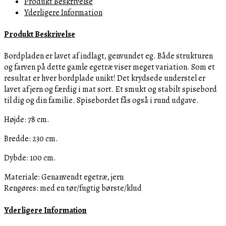
Produkt Beskrivelse
Crest
Yderligere Information
Dining
Table,
Produkt Beskrivelse
230x100
cm
Bordpladen er lavet af indlagt, genvundet eg.
Både strukturen
-
og farven på dette gamle egetræ viser meget variation.
Som et
Bestillingsvare
resultat er hver bordplade unikt! Det krydsede understel
er
antal
lavet af jern og færdig i mat sort.
Et smukt og stabilt spisebord
til dig og din familie. Spisebordet fås også i rund udgave.
Højde: 78 cm.
Bredde: 230 cm.
Dybde: 100 cm.
Materiale: Genanvendt egetræ, jern
Rengøres: med en tør/fugtig børste/klud
Yderligere Information