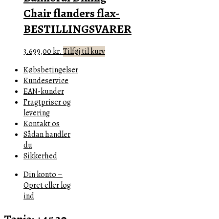
Chair flanders flax-
BESTILLINGSVARER
3.699,00
kr.
Tilføj til kurv
Købsbetingelser
Kundeservice
EAN-kunder
Fragtpriser og
levering
Kontakt os
Sådan handler
du
Sikkerhed
Din konto –
Opret eller log
ind