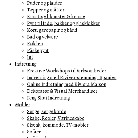
Puder og plaider
Tæpper og måtter
Kunstige blomster & kranse
Pynt til fade, bakker og glasklokker
Kort, gavepapir og bånd
Bad og velvære
Køkken
Påskepynt
Jul
Indretning
Kreative Workshops til Virksomheder
Indretning med Riviera-stemning i Spanien
Online Indretning med Riviera Maison
Dekoratør & Visual Merchandiser
Feng Shui Indretning
Møbler
Senge, sengeborde
Skabe, Reoler, Vitrineskabe
Skænk, kommode, TV-møbler
Sofaer