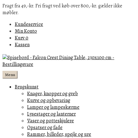
Fragt fra 49,-kr. Fri fragt ved køb over 800,-kr. gælder ikke
møbler.
Kundeservice
Min Konto
Kurv
0
Kassen
Menu
Brugskunst
Knager, knopper og greb
Kurve og opbevaring
Lamper og lampeskærme
Lysestager og lanterner
Vaser og potteskjulere
Opsatser og fade
Rammer, billeder, spejle og ure