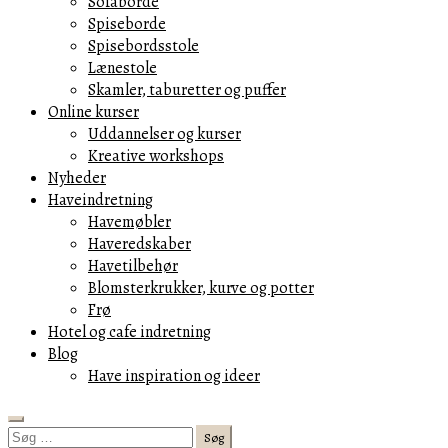
Sofaborde
Spiseborde
Spisebordsstole
Lænestole
Skamler, taburetter og puffer
Online kurser
Uddannelser og kurser
Kreative workshops
Nyheder
Haveindretning
Havemøbler
Haveredskaber
Havetilbehør
Blomsterkrukker, kurve og potter
Frø
Hotel og cafe indretning
Blog
Have inspiration og ideer
Search
Søg