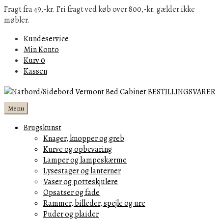
Fragt fra 49,-kr. Fri fragt ved køb over 800,-kr. gælder ikke
møbler.
Kundeservice
Min Konto
Kurv
0
Kassen
Menu
Brugskunst
Knager, knopper og greb
Kurve og opbevaring
Lamper og lampeskærme
Lysestager og lanterner
Vaser og potteskjulere
Opsatser og fade
Rammer, billeder, spejle og ure
Puder og plaider