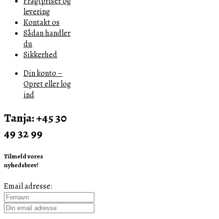
Fragtpriser og
levering
Kontakt os
Sådan handler
du
Sikkerhed
Din konto –
Opret eller log
ind
Tanja: +45 30
49 32 99
Tilmeld vores
nyhedsbrev!
Email adresse: