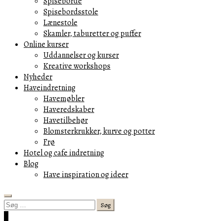
Spiseborde
Spisebordsstole
Lænestole
Skamler, taburetter og puffer
Online kurser
Uddannelser og kurser
Kreative workshops
Nyheder
Haveindretning
Havemøbler
Haveredskaber
Havetilbehør
Blomsterkrukker, kurve og potter
Frø
Hotel og cafe indretning
Blog
Have inspiration og ideer
Search
Søg
efter:
Cart
0