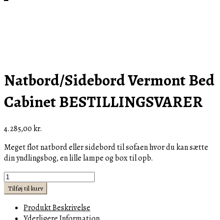
Natbord/Sidebord Vermont Bed
Cabinet BESTILLINGSVARER
4.285,00
kr.
Meget flot natbord eller sidebord til sofaen hvor du kan sætte
din yndlingsbog, en lille lampe og box til opb.
Natbord/Sidebord
Vermont
Tilføj til kurv
Bed
Produkt Beskrivelse
Cabinet
Yderligere Information
BESTILLINGSVARER