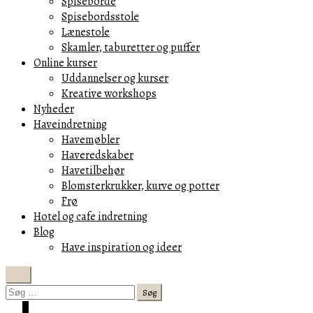
Spiseborde
Spisebordsstole
Lænestole
Skamler, taburetter og puffer
Online kurser
Uddannelser og kurser
Kreative workshops
Nyheder
Haveindretning
Havemøbler
Haveredskaber
Havetilbehør
Blomsterkrukker, kurve og potter
Frø
Hotel og cafe indretning
Blog
Have inspiration og ideer
Search
Søg
efter:
Cart
0