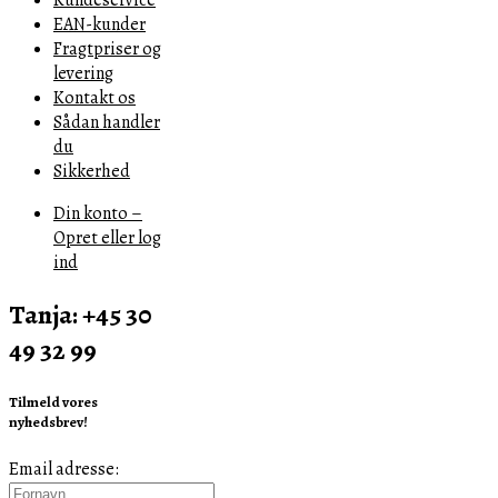
EAN-kunder
Fragtpriser og
levering
Kontakt os
Sådan handler
du
Sikkerhed
Din konto –
Opret eller log
ind
Tanja: +45 30
49 32 99
Tilmeld vores
nyhedsbrev!
Email adresse: