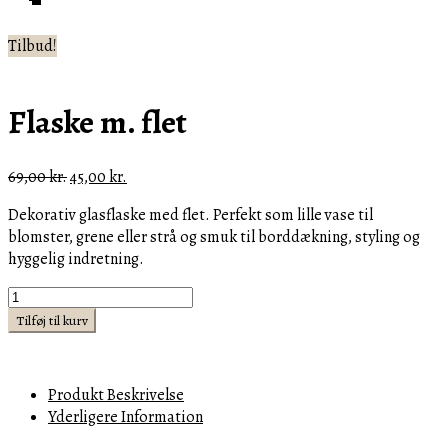
Tilbud!
Flaske m. flet
Den
Den
69,00
kr.
45,00
kr.
oprindelige
aktuelle
Dekorativ glasflaske med flet. Perfekt som lille vase til
pris
pris
blomster, grene eller strå og smuk til borddækning, styling og
var:
er:
hyggelig indretning.
69,00 kr..
45,00 kr..
Flaske
m.
Tilføj til kurv
flet
antal
Produkt Beskrivelse
Yderligere Information