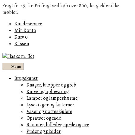
Fragt fra 49,-kr. Fri fragt ved køb over 800,-kr. gælder ikke
møbler.
Kundeservice
Min Konto
Kurv
0
Kassen
Menu
Brugskunst
Knager, knopper og greb
Kurve og opbevaring
Lamper og lampeskærme
Lysestager og lanterner
Vaser og potteskjulere
Opsatser og fade
Rammer, billeder, spejle og ure
Puder og plaider