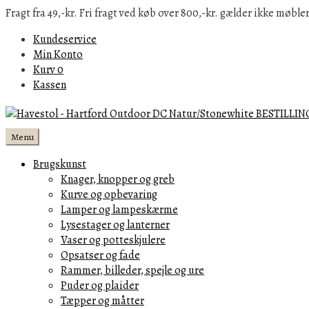
Fragt fra 49,-kr. Fri fragt ved køb over 800,-kr. gælder ikke møbler
Kundeservice
Min Konto
Kurv
0
Kassen
Menu
Brugskunst
Knager, knopper og greb
Kurve og opbevaring
Lamper og lampeskærme
Lysestager og lanterner
Vaser og potteskjulere
Opsatser og fade
Rammer, billeder, spejle og ure
Puder og plaider
Tæpper og måtter