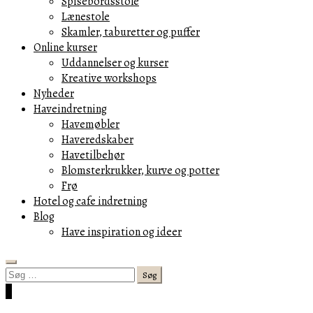
Spisebordsstole
Lænestole
Skamler, taburetter og puffer
Online kurser
Uddannelser og kurser
Kreative workshops
Nyheder
Haveindretning
Havemøbler
Haveredskaber
Havetilbehør
Blomsterkrukker, kurve og potter
Frø
Hotel og cafe indretning
Blog
Have inspiration og ideer
Search
Søg
efter:
Cart
0