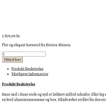
2.879,00
kr.
Flot og elegant havestol fra Riviera Maison
Havestol
-
Tilføj til kurv
Hartford
Produkt Beskrivelse
Outdoor
Yderligere Information
DC
Natur/Stonewhite
Produkt Beskrivelse
BESTILLINGSVARER
antal
Smut ned i disse stole og nyd et lækkert måltid udenfor.
Eller leg
en hvid aluminiumsramme og ben.
Håndværket stråler fra den st