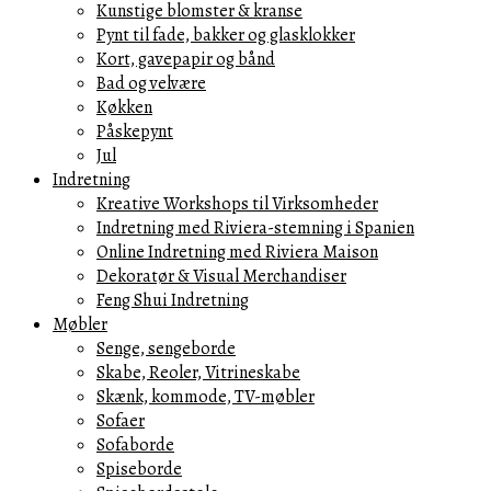
Kunstige blomster & kranse
Pynt til fade, bakker og glasklokker
Kort, gavepapir og bånd
Bad og velvære
Køkken
Påskepynt
Jul
Indretning
Kreative Workshops til Virksomheder
Indretning med Riviera-stemning i Spanien
Online Indretning med Riviera Maison
Dekoratør & Visual Merchandiser
Feng Shui Indretning
Møbler
Senge, sengeborde
Skabe, Reoler, Vitrineskabe
Skænk, kommode, TV-møbler
Sofaer
Sofaborde
Spiseborde