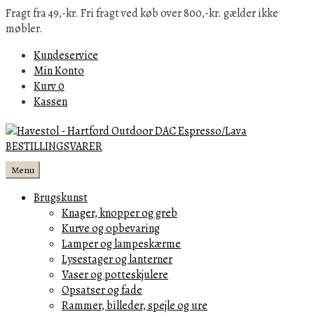
Fragt fra 49,-kr. Fri fragt ved køb over 800,-kr. gælder ikke
møbler.
Kundeservice
Min Konto
Kurv
0
Kassen
Menu
Brugskunst
Knager, knopper og greb
Kurve og opbevaring
Lamper og lampeskærme
Lysestager og lanterner
Vaser og potteskjulere
Opsatser og fade
Rammer, billeder, spejle og ure