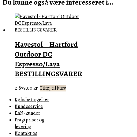
Du kunne også være interesseret i…
Havestol – Hartford
Outdoor DC
Espresso/Lava
BESTILLINGSVARER
2.879,00
kr.
Tilføj til kurv
Købsbetingelser
Kundeservice
EAN-kunder
Fragtpriser og
levering
Kontakt os