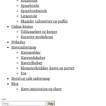
Sofaborde
Spiseborde
Spisebordsstole
Lænestole
Skamler, taburetter og puffer
Online kurser
Uddannelser og kurser
Kreative workshops
Nyheder
Haveindretning
Havemøbler
Haveredskaber
Havetilbehør
Blomsterkrukker, kurve og potter
Frø
Hotel og cafe indretning
Blog
Have inspiration og ideer
Search
Søg