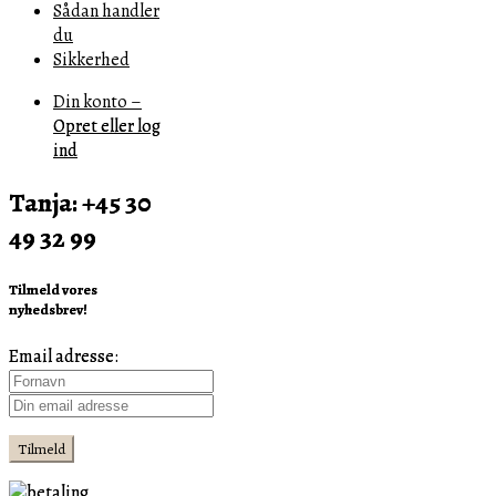
Sådan handler
du
Sikkerhed
Din konto –
Opret eller log
ind
Tanja: +45 30
49 32 99
Tilmeld vores
nyhedsbrev!
Email adresse: