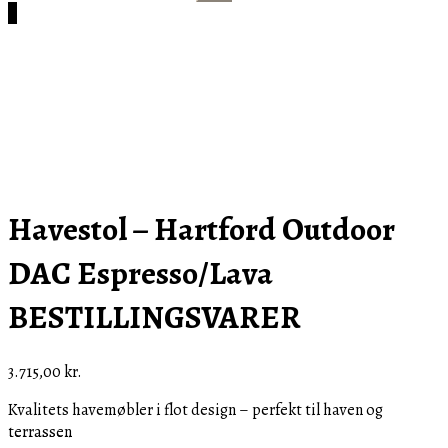
efter:
Cart
0
Havestol – Hartford Outdoor
DAC Espresso/Lava
BESTILLINGSVARER
3.715,00
kr.
Kvalitets havemøbler i flot design – perfekt til haven og
terrassen