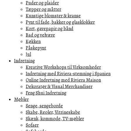
Puder og plaider
Tæpper og måtter
Kunstige blomster & kranse
Pynt til fade, bakker og glasklokker
Kort, gavepapir og bånd
Bad og velvære
Køkken
Påskepynt
Jul
Indretning
Kreative Workshops til Virksomheder
Indretning med Riviera-stemning i Spanien
Online Indretning med Riviera Maison
Dekoratør & Visual Merchandiser
Feng Shui Indretning
Møbler
Senge, sengeborde
Skabe, Reoler, Vitrineskabe
Skænk, kommode, TV-møbler
Sofaer