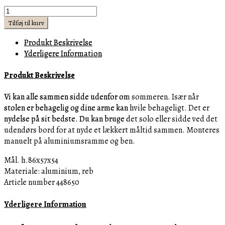
Havestol
-
Tilføj til kurv
Hartford
Produkt Beskrivelse
Outdoor
Yderligere Information
DAC
Espresso/Lava
Produkt Beskrivelse
BESTILLINGSVARER
antal
Vi kan alle sammen sidde udenfor om sommeren.
Især når
stolen er behagelig og dine arme kan hvile behageligt.
Det er
nydelse på sit bedste.
Du kan bruge det solo eller sidde ved det
udendørs bord for at nyde et lækkert måltid sammen.
Monteres
manuelt på aluminiumsramme og ben.
Mål. h.86x57x54
Materiale: aluminium, reb
Article number 448650
Yderligere Information