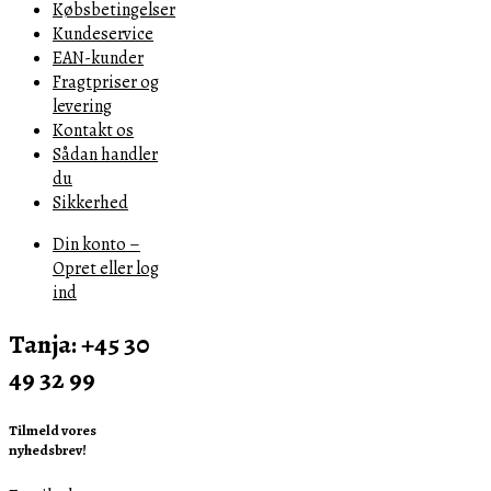
Købsbetingelser
Kundeservice
EAN-kunder
Fragtpriser og
levering
Kontakt os
Sådan handler
du
Sikkerhed
Din konto –
Opret eller log
ind
Tanja: +45 30
49 32 99
Tilmeld vores
nyhedsbrev!