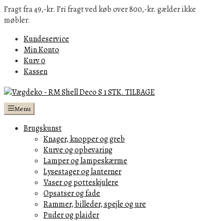
Fragt fra 49,-kr. Fri fragt ved køb over 800,-kr. gælder ikke
møbler.
Kundeservice
Min Konto
Kurv
0
Kassen
Menu
Brugskunst
Knager, knopper og greb
Kurve og opbevaring
Lamper og lampeskærme
Lysestager og lanterner
Vaser og potteskjulere
Opsatser og fade
Rammer, billeder, spejle og ure
Puder og plaider