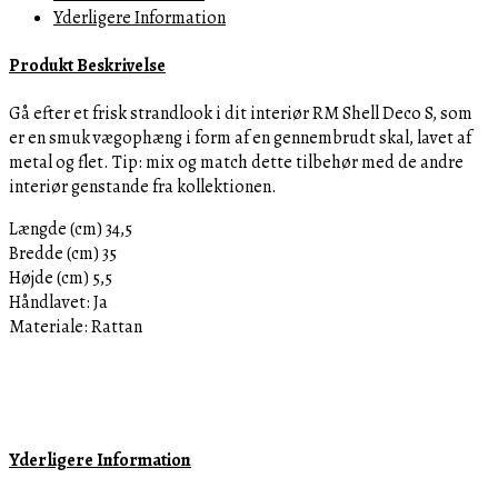
Yderligere Information
Shell
Deco
Produkt Beskrivelse
S
1
Gå efter et frisk strandlook i dit interiør
RM Shell Deco S, som
STK.
er en smuk vægophæng i form af en gennembrudt skal, lavet af
TILBAGE
metal og flet.
Tip: mix og match dette tilbehør med de andre
antal
interiør genstande fra kollektionen.
Længde (cm) 34,5
Bredde (cm) 35
Højde (cm) 5,5
Håndlavet: Ja
Materiale: Rattan
Yderligere Information