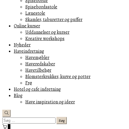
Spiseborde
Spisebordsstole
Lænestole
Skamler, taburetter og puffer
Online kurser
Uddannelser og kurser
Kreative workshops
Nyheder
Haveindretning
Havemøbler
Haveredskaber
Havetilbehør
Blomsterkrukker, kurve og potter
Frø
Hotel og cafe indretning
Blog
Have inspiration og ideer
Search
Søg
efter:
Cart
0