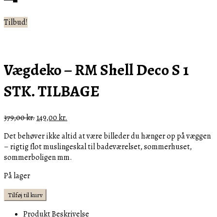
Tilbud!
Vægdeko – RM Shell Deco S 1
STK. TILBAGE
Den
Den
379,00
kr.
149,00
kr.
oprindelige
aktuelle
Det behøver ikke altid at være billeder du hænger op på væggen
pris
pris
– rigtig flot muslingeskal til badeværelset, sommerhuset,
var:
er:
sommerboligen mm.
379,00 kr..
149,00 kr..
På lager
Vægdeko
Tilføj til kurv
-
Produkt Beskrivelse
RM