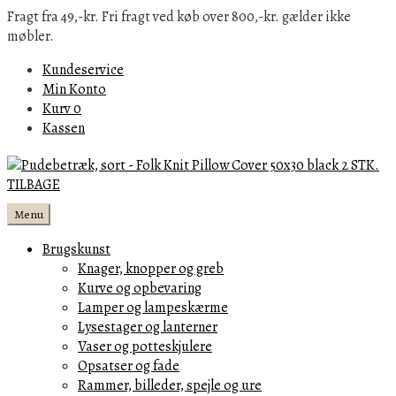
Fragt fra 49,-kr. Fri fragt ved køb over 800,-kr. gælder ikke
møbler.
Kundeservice
Min Konto
Kurv
0
Kassen
Menu
Brugskunst
Knager, knopper og greb
Kurve og opbevaring
Lamper og lampeskærme
Lysestager og lanterner
Vaser og potteskjulere
Opsatser og fade
Rammer, billeder, spejle og ure