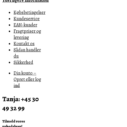
Yderligere Information
Købsbetingelser
Kundeservice
EAN-kunder
Fragtpriser og
levering
Kontakt os
Sådan handler
du
Sikkerhed
Din konto –
Opret eller log
ind
Tanja: +45 30
49 32 99
Tilmeld vores
nyhedsbrev!