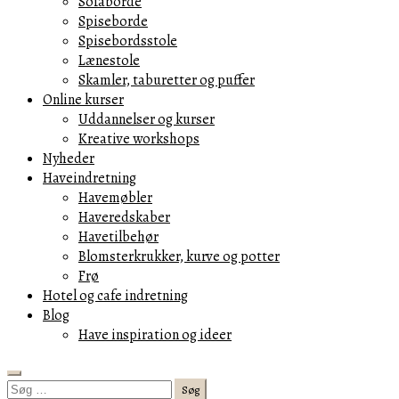
Sofaborde
Spiseborde
Spisebordsstole
Lænestole
Skamler, taburetter og puffer
Online kurser
Uddannelser og kurser
Kreative workshops
Nyheder
Haveindretning
Havemøbler
Haveredskaber
Havetilbehør
Blomsterkrukker, kurve og potter
Frø
Hotel og cafe indretning
Blog
Have inspiration og ideer
Search
Søg