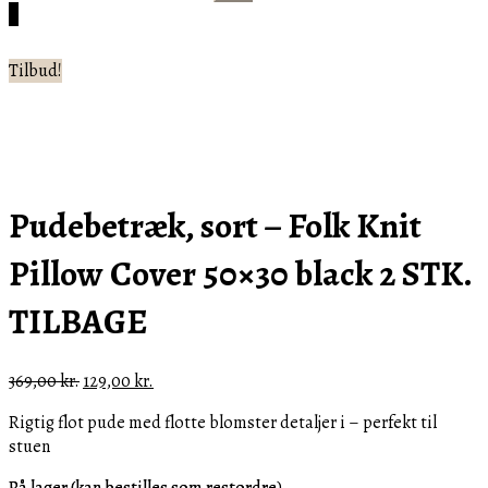
efter:
Cart
0
Tilbud!
Pudebetræk, sort – Folk Knit
Pillow Cover 50×30 black 2 STK.
TILBAGE
Den
Den
369,00
kr.
129,00
kr.
oprindelige
aktuelle
Rigtig flot pude med flotte blomster detaljer i – perfekt til
pris
pris
stuen
var:
er:
369,00 kr..
129,00 kr..
På lager (kan bestilles som restordre)