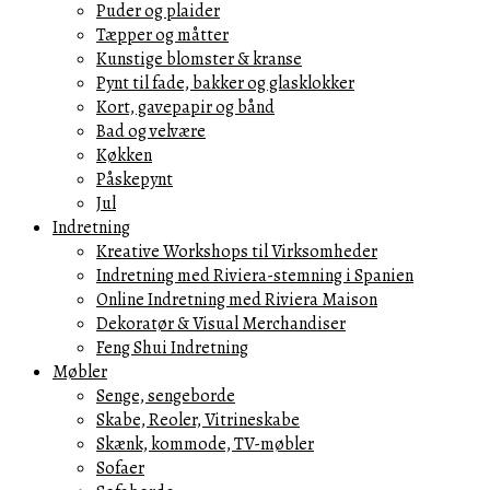
Puder og plaider
Tæpper og måtter
Kunstige blomster & kranse
Pynt til fade, bakker og glasklokker
Kort, gavepapir og bånd
Bad og velvære
Køkken
Påskepynt
Jul
Indretning
Kreative Workshops til Virksomheder
Indretning med Riviera-stemning i Spanien
Online Indretning med Riviera Maison
Dekoratør & Visual Merchandiser
Feng Shui Indretning
Møbler
Senge, sengeborde
Skabe, Reoler, Vitrineskabe
Skænk, kommode, TV-møbler
Sofaer