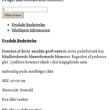
Pudebetræk,
sort
Tilføj til kurv
-
Produkt Beskrivelse
Folk
Yderligere Information
Knit
Pillow
Produkt Beskrivelse
Cover
50x30
Forsiden af dette smukke groft vævede sorte pudebetræk har
black
håndbroderede blæserformede blomster. Bagsiden af puden er
2
glat. Lynlåsen kommer skjult i den langsgående søm.
STK.
TILBAGE
Indvendig pude medfølger ikke.
antal
Mål. 50×30 cm
Materiale: bomuld
Kan ikke vaskes