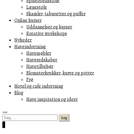
Spisebordsstole
Lænestole
Skamler, taburetter og puffer
Online kurser
Uddannelser og kurser
Kreative workshops
Nyheder
Haveindretning
Havemøbler
Haveredskaber
Havetilbehør
Blomsterkrukker, kurve og potter
Frø
Hotel og cafe indretning
Blog
Have inspiration og ideer
Search
Søg
efter:
Cart
0