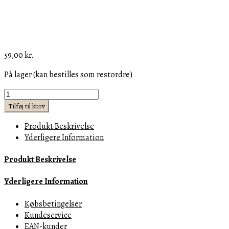
59,00
kr.
På lager (kan bestilles som restordre)
lille
knage
Tilføj til kurv
sort
Produkt Beskrivelse
-
Yderligere Information
small
kitchen
Produkt Beskrivelse
hook
black
Yderligere Information
s
antal
Købsbetingelser
Kundeservice
EAN-kunder