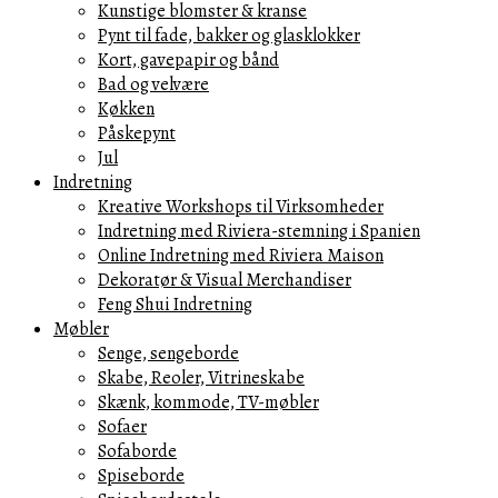
Kunstige blomster & kranse
Pynt til fade, bakker og glasklokker
Kort, gavepapir og bånd
Bad og velvære
Køkken
Påskepynt
Jul
Indretning
Kreative Workshops til Virksomheder
Indretning med Riviera-stemning i Spanien
Online Indretning med Riviera Maison
Dekoratør & Visual Merchandiser
Feng Shui Indretning
Møbler
Senge, sengeborde
Skabe, Reoler, Vitrineskabe
Skænk, kommode, TV-møbler
Sofaer
Sofaborde
Spiseborde