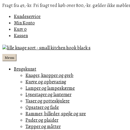
Fragt fra 49,-kr. Fri fragt ved køb over 800,-kr. gælder ikke møbler
Kundeservice
Min Konto
Kurv
0
Kassen
Menu
Brugskunst
Knager, knopper og greb
Kurve og opbevaring
Lamper og lampeskærme
Lysestager og lanterner
Vaser og potteskjulere
Opsatser og fade
Rammer, billeder, spejle og ure
Puder og plaider
Tæpper og måtter