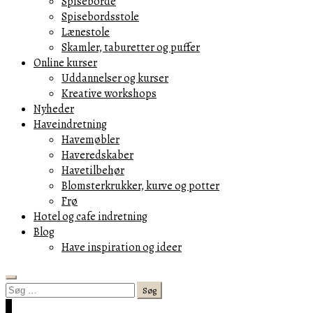
Spiseborde
Spisebordsstole
Lænestole
Skamler, taburetter og puffer
Online kurser
Uddannelser og kurser
Kreative workshops
Nyheder
Haveindretning
Havemøbler
Haveredskaber
Havetilbehør
Blomsterkrukker, kurve og potter
Frø
Hotel og cafe indretning
Blog
Have inspiration og ideer
Search
Søg
efter:
Cart
0