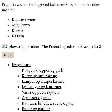
Fragt fra 49,-kr. Fri fragt ved køb over 800,-kr. gælder ikke
møbler.
Kundeservice
Min Konto
Kurv
0
Kassen
Menu
Brugskunst
Knager, knopper og greb
Kurve og opbevaring
Lamper og lampeskærme
Lysestager og lanterner
Vaser og potteskjulere
Opsatser og fade
Rammer, billeder, spejle og ure
Puder og plaider