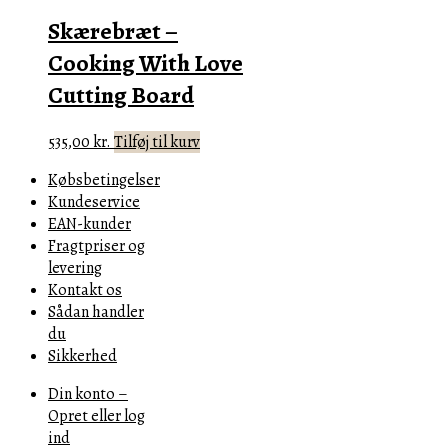
Skærebræt –
Cooking With Love
Cutting Board
535,00
kr.
Tilføj til kurv
Købsbetingelser
Kundeservice
EAN-kunder
Fragtpriser og
levering
Kontakt os
Sådan handler
du
Sikkerhed
Din konto –
Opret eller log
ind