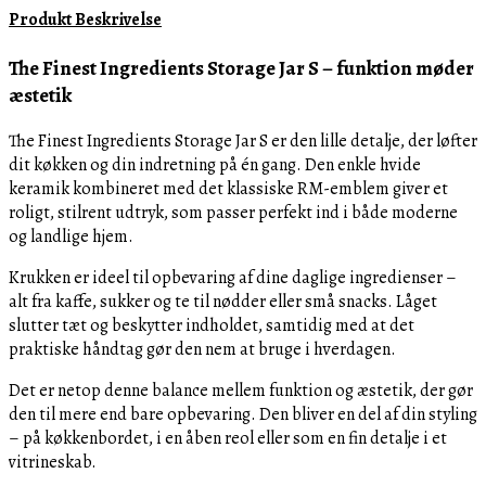
Produkt Beskrivelse
S
antal
The Finest Ingredients Storage Jar S – funktion møder
æstetik
The Finest Ingredients Storage Jar S er den lille detalje, der løfter
dit køkken og din indretning på én gang. Den enkle hvide
keramik kombineret med det klassiske RM-emblem giver et
roligt, stilrent udtryk, som passer perfekt ind i både moderne
og landlige hjem.
Krukken er ideel til opbevaring af dine daglige ingredienser –
alt fra kaffe, sukker og te til nødder eller små snacks. Låget
slutter tæt og beskytter indholdet, samtidig med at det
praktiske håndtag gør den nem at bruge i hverdagen.
Det er netop denne balance mellem funktion og æstetik, der gør
den til mere end bare opbevaring. Den bliver en del af din styling
– på køkkenbordet, i en åben reol eller som en fin detalje i et
vitrineskab.