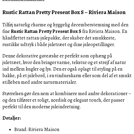
Box
Rustic Rattan Pretty Present Box S – Riviera Maison
S
antal
Tilføj naturlig charme og hyggelig decemberstemning med den
fine
Rustic Rattan Pretty Present Box S
fra Riviera Maison. En
håndflettet rattan-julepakke, der skaber det smukkeste,
rustikke udtryk i både juletræet og dine juleopstillinger.
Denne dekorative gaveæske er perfekt som ophæng på
juletræet, hvor den bringer varme, tekstur og et strejf af natur
ind mellem kugler og lys. Den er også oplagt til styling på en
bakke, på et julebord, i en vindueskarm eller som del af et smukt
stilleben med andre naturmaterialer.
Størrelsen gør den nem at kombinere med andre dekorationer –
og den tilfører et roligt, nordisk og elegant touch, der passer
perfekt til den moderne juleindretning.
Detaljer:
Brand: Riviera Maison