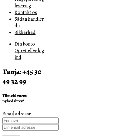
levering
Kontakt os
Sådan handler
du
Sikkerhed
Din konto –
Opret eller log
ind
Tanja: +45 30
49 32 99
Tilmeld vores
nyhedsbrev!
Email adresse: