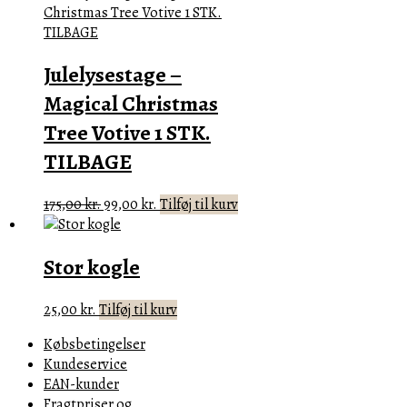
Julelysestage –
Magical Christmas
Tree Votive 1 STK.
TILBAGE
Den
Den
175,00
kr.
99,00
kr.
Tilføj til kurv
oprindelige
aktuelle
pris
pris
Stor kogle
var:
er:
175,00 kr..
99,00 kr..
25,00
kr.
Tilføj til kurv
Købsbetingelser
Kundeservice
EAN-kunder
Fragtpriser og