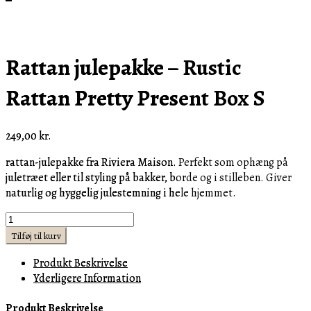
Rattan julepakke – Rustic
Rattan Pretty Present Box S
249,00
kr.
rattan-julepakke fra Riviera Maison. Perfekt som ophæng på
juletræet eller til styling på bakker, borde og i stilleben. Giver
naturlig og hyggelig julestemning i hele hjemmet.
Rattan
julepakke
Tilføj til kurv
-
Produkt Beskrivelse
Rustic
Yderligere Information
Rattan
Pretty
Produkt Beskrivelse
Present