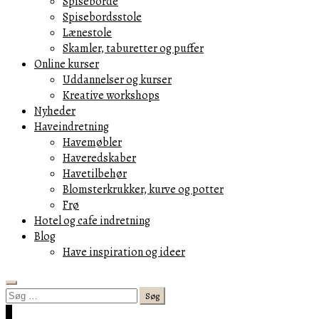
Spiseborde
Spisebordsstole
Lænestole
Skamler, taburetter og puffer
Online kurser
Uddannelser og kurser
Kreative workshops
Nyheder
Haveindretning
Havemøbler
Haveredskaber
Havetilbehør
Blomsterkrukker, kurve og potter
Frø
Hotel og cafe indretning
Blog
Have inspiration og ideer
Search
Søg
efter:
Cart
0