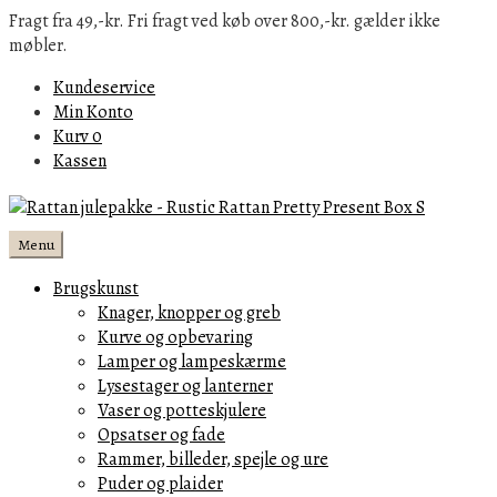
Fragt fra 49,-kr. Fri fragt ved køb over 800,-kr. gælder ikke
møbler.
Kundeservice
Min Konto
Kurv
0
Kassen
Menu
Brugskunst
Knager, knopper og greb
Kurve og opbevaring
Lamper og lampeskærme
Lysestager og lanterner
Vaser og potteskjulere
Opsatser og fade
Rammer, billeder, spejle og ure
Puder og plaider