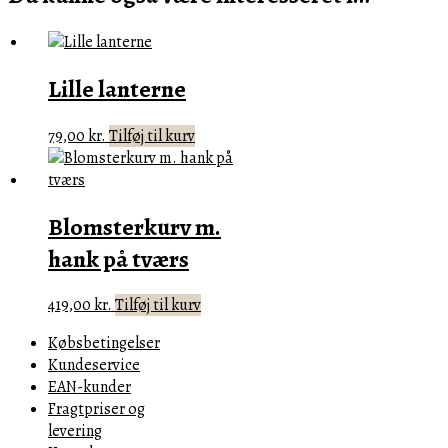
Lille lanterne
79,00
kr.
Tilføj til kurv
Blomsterkurv m.
hank på tværs
419,00
kr.
Tilføj til kurv
Købsbetingelser
Kundeservice
EAN-kunder
Fragtpriser og
levering