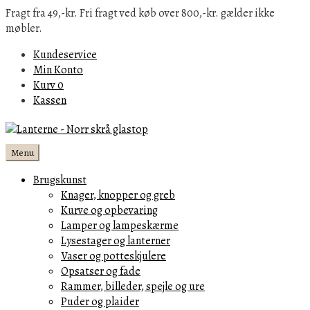
Fragt fra 49,-kr. Fri fragt ved køb over 800,-kr. gælder ikke
møbler.
Kundeservice
Min Konto
Kurv
0
Kassen
Menu
Brugskunst
Knager, knopper og greb
Kurve og opbevaring
Lamper og lampeskærme
Lysestager og lanterner
Vaser og potteskjulere
Opsatser og fade
Rammer, billeder, spejle og ure
Puder og plaider