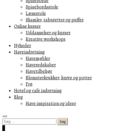
Spiseborde
Spisebordsstole
Lænestole
Skamler, taburetter og puffer
Online kurser
Uddannelser og kurser
Kreative workshops
Nyheder
Haveindretning
Havemøbler
Haveredskaber
Havetilbehør
Blomsterkrukker, kurve og potter
Frø
Hotel og cafe indretning
Blog
Have inspiration og ideer
Search
Søg
efter:
Cart
0